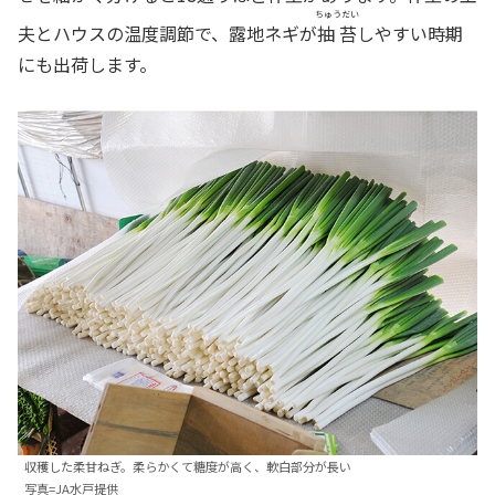
ちゅうだい
夫とハウスの温度調節で、露地ネギが
抽苔
しやすい時期
にも出荷します。
収穫した柔甘ねぎ。柔らかくて糖度が高く、軟白部分が長い
写真=JA水戸提供