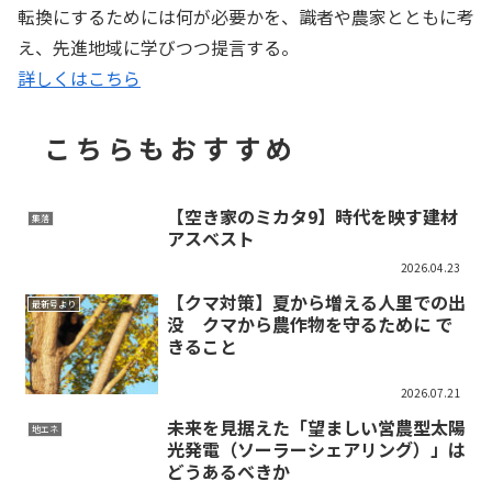
転換にするためには何が必要かを、識者や農家とともに考
え、先進地域に学びつつ提言する。
詳しくはこちら
こちらもおすすめ
【空き家のミカタ9】時代を映す建材
集落
アスベスト
2026.04.23
【クマ対策】夏から増える人里での出
最新号より
没 クマから農作物を守るために で
きること
2026.07.21
未来を見据えた「望ましい営農型太陽
地エネ
光発電（ソーラーシェアリング）」は
どうあるべきか