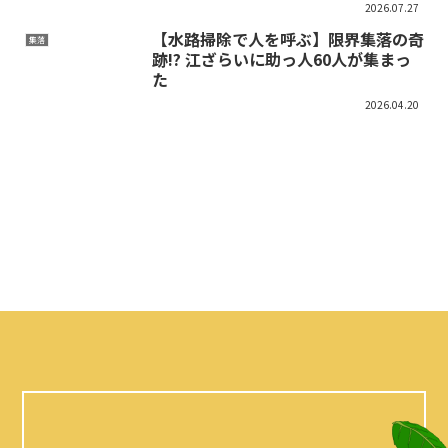
2026.07.27
【水路掃除で人を呼ぶ】限界集落の奇
集落
跡!? 江ざらいに助っ人60人が集まっ
た
2026.04.20