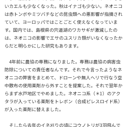
いカエルも少なくなった。秋はイナゴも少ない。ネオニコ
は赤トンボやミツバチなどの昆虫類への悪影響が指摘され
ていて、ヨーロッパではことごとく使えなくなっていま
す。国内では、島根県の宍道湖のワカサギが激減したの
は、ネオニコの影響でエサのユスリカ類がいなくなったか
らだと明らかにした研究もあります。
4年前に農協の専務になりました。専務は農協の病害虫
防除についての責任者なんです。それで今言ったようなネ
オニコの弊害をまとめて、ドローンや無人ヘリで行なう空
中散布の使用薬剤から外すことを提案した。それで翌年か
らまず水戸地区でやめました。ネオニコ系（＊1）のアク
タラが入っている薬剤をトレボン（合成ピレスロイド系）
が入った薬剤に替えました。
そしたら去年のイネ刈りの頃にコウノトリが3羽飛んで