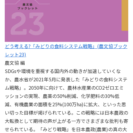
どう考える?「みどりの食料システム戦略」(農文協ブック
レット23)
農文協 編
SDGsや環境を重視する国内外の動きが加速していくな
か、農水省が2021年5月に発表した「みどりの食料システ
ム戦略」。2050年に向けて、農林水産業のCO2ゼロエミ
ッションの実現、農薬の50%削減、化学肥料の30%低
減、有機農業の面積を25%(100万ha)に拡大、といった思
い切った目標が掲げられている。この戦略には日本農政の
大転換として期待の声が上がる一方でさまざまな批判も寄
せられている。「みどり戦略」を日本農政(農業)の真の大