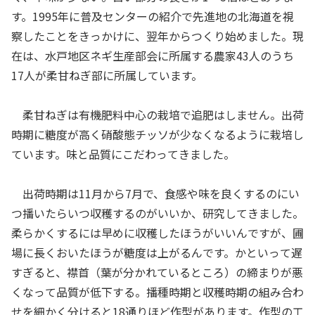
す。1995年に普及センターの紹介で先進地の北海道を視
察したことをきっかけに、翌年からつくり始めました。現
在は、水戸地区ネギ生産部会に所属する農家43人のうち
17人が柔甘ねぎ部に所属しています。
柔甘ねぎは有機肥料中心の栽培で追肥はしません。出荷
時期に糖度が高く硝酸態チッソが少なくなるように栽培し
ています。味と品質にこだわってきました。
出荷時期は11月から7月で、食感や味を良くするのにい
つ播いたらいつ収穫するのがいいか、研究してきました。
柔らかくするには早めに収穫したほうがいいんですが、圃
場に長くおいたほうが糖度は上がるんです。かといって遅
すぎると、襟首（葉が分かれているところ）の締まりが悪
くなって品質が低下する。播種時期と収穫時期の組み合わ
せを細かく分けると18通りほど作型があります。作型の工