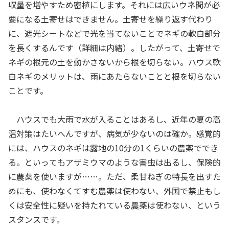
収量を増やすため密植にします。それには広いウネ間が必
要になる土寄せはできません。土寄せを繰り返す代わり
に、遮光シートなどで光を当てないことでネギの軟白部分
を長くするんです（詳細は内緒）。したがって、土寄せで
ネギの根元の土を動かさないから根を切らない。ハウス軟
白ネギのメリットは、雨にあたらないことと根を切らない
ことです。
ハウスでも大雨で水が入ることはあるし、近年の夏の高
温対策はたいへんですが、病気が少ないのは確か。感覚的
には、ハウスのネギは露地の10分の1くらいの農薬ででき
る。といってもアザミウマのような害虫は出るし、保険的
に農薬を使いますが……。ただ、柔甘ねぎの特長を出すた
めにも、使わなくてすむ農薬は使わない、外国で禁止もし
くは安全性に疑いを持たれている農薬は使わない、という
スタンスです。