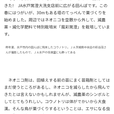
きた! JA水戸常澄大洗支店前に広がる田んぼです。この
春にはつがいが、30mもある塔のてっぺんで巣づくりを
始めました。周辺ではネオニコを空散から外して、減農
薬・減化学肥料で特別栽培米「風彩常澄」を栽培していま
す。
昨年夏、水戸市内の田んぼに飛来したコウノトリ。ＪＡ茨城県中央会の萩谷茂さ
んが撮影したもので、ＪＡ水戸の役員室にも飾ってある
ネオニコ剤は、田植えする前の苗にまく苗箱剤としては
まだ使うところがあるし、ネオニコを減らしたから飛んで
きたとは言えないかもしれませんが、減農薬のシンボルと
してとてもうれしい。コウノトリは体がでかいから大食
漢。そんな鳥が巣づくりするということは、エサになる虫