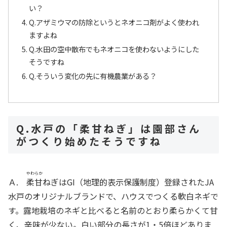
い？
Q.アザミウマの防除というとネオニコ剤がよく使われ
ますよね
Q.水田の空中散布でもネオニコを使わないようにした
そうですね
Q.そういう変化の先に有機農業がある？
Q.水戸の「柔甘ねぎ」は園部さん
がつくり始めたそうですね
やわらか
Ａ.
柔甘
ねぎはGI（地理的表示保護制度）登録されたJA
水戸のオリジナルブランドで、ハウスでつくる軟白ネギで
す。露地栽培のネギと比べると名前のとおり柔らかくて甘
く、辛味が少ない。白い部分の長さが1・5倍ほどありま