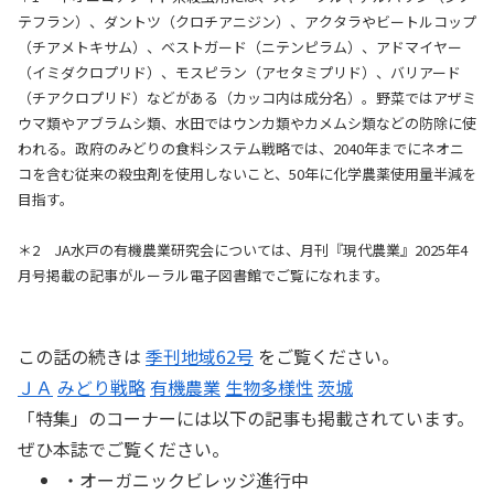
テフラン）、ダントツ（クロチアニジン）、アクタラやビートルコップ
（チアメトキサム）、ベストガード（ニテンピラム）、アドマイヤー
（イミダクロプリド）、モスピラン（アセタミプリド）、バリアード
（チアクロプリド）などがある（カッコ内は成分名）。野菜ではアザミ
ウマ類やアブラムシ類、水田ではウンカ類やカメムシ類などの防除に使
われる。政府のみどりの食料システム戦略では、2040年までにネオニ
コを含む従来の殺虫剤を使用しないこと、50年に化学農薬使用量半減を
目指す。
＊2 JA水戸の有機農業研究会については、月刊『現代農業』2025年4
月号掲載の記事がルーラル電子図書館でご覧になれます。
この話の続きは
季刊地域62号
をご覧ください。
ＪＡ
みどり戦略
有機農業
生物多様性
茨城
「
特集
」のコーナーには以下の記事も掲載されています。
ぜひ本誌でご覧ください。
・オーガニックビレッジ進行中