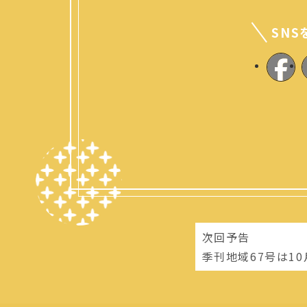
SN
次回予告
季刊地域67号は1