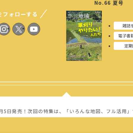
No.66 夏号
Sをフォローする
雑誌
電子書
定期
0月5日発売！次回の特集は、「いろんな地図、フル活用