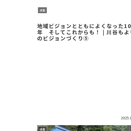
連載
地域ビジョンとともによくなった1
年 そしてこれからも！ | 川谷もよ
のビジョンづくり⑤
2025.
連載