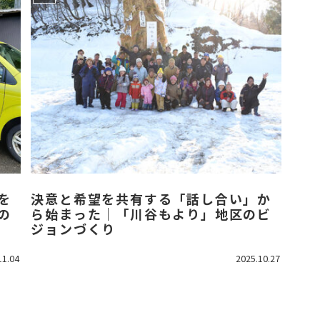
を
決意と希望を共有する「話し合い」か
の
ら始まった｜「川谷もより」地区のビ
ジョンづくり
11.04
2025.10.27