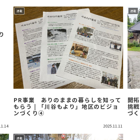
連載
連載
0
り
PR事業 ありのままの暮らしを知って
開拓
もらう | 「川谷もより」地区のビジョ
挑戦
ンづくり④
づく
11.14
2025.11.11
連載