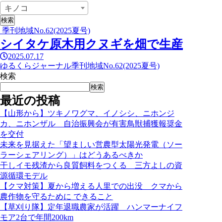
キノコ
季刊地域No.62(2025夏号)
シイタケ原木用クヌギを畑で生産
2025.07.17
ゆるくらジャーナル
季刊地域No.62(2025夏号)
検索
検索
最近の投稿
【山形から】ツキノワグマ、イノシシ、ニホンジ
カ、ニホンザル 自治振興会が有害鳥獣捕獲報奨金
を交付
未来を見据えた「望ましい営農型太陽光発電（ソー
ラーシェアリング）」はどうあるべきか
干しイモ残渣から良質飼料をつくる 三方よしの資
源循環モデル
【クマ対策】夏から増える人里での出没 クマから
農作物を守るために できること
【草刈り隊】定年退職農家が活躍 ハンマーナイフ
モア2台で年間200km