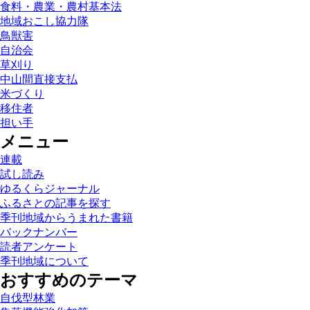
食料・農業・農村基本法
地域おこし協力隊
鳥獣害
自治会
草刈り
中山間直接支払
米づくり
移住者
担い手
メニュー
連載
試し読み
ゆるくらジャーナル
ふるさとの記事を探す
季刊地域からうまれた書籍
バックナンバー
読者アンケート
季刊地域について
おすすめのテーマ
自伐型林業