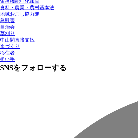
集落機能強化加算
食料・農業・農村基本法
地域おこし協力隊
鳥獣害
自治会
草刈り
中山間直接支払
米づくり
移住者
担い手
SNSをフォローする