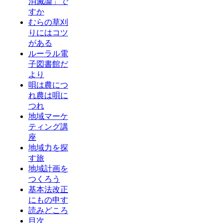
消滅論」で
すか
むらの草刈
りにはコツ
がある
ルーラル電
子図書館だ
より
唄は農につ
れ農は唄に
つれ
地域マーケ
ティング講
座
地域力を探
す旅
地域計画を
つくろう
基本法改正
にもの申す
読みどころ
目次