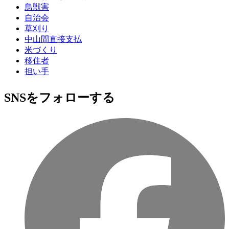
鳥獣害
自治会
草刈り
中山間直接支払
米づくり
移住者
担い手
SNSをフォローする