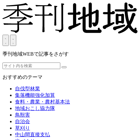
季刊地域WEBで記事をさがす
おすすめのテーマ
自伐型林業
集落機能強化加算
食料・農業・農村基本法
地域おこし協力隊
鳥獣害
自治会
草刈り
中山間直接支払