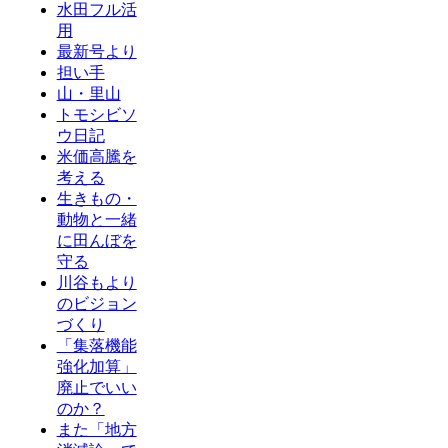
水田フル活
用
最新号より
担い手
山・里山
トモシビソ
ウ日記
米価高騰を
考える
生きもの・
動物と一緒
に田んぼを
守る
川谷もより
のビジョン
づくり
「集落機能
強化加算」
廃止でいい
のか？
また「地方