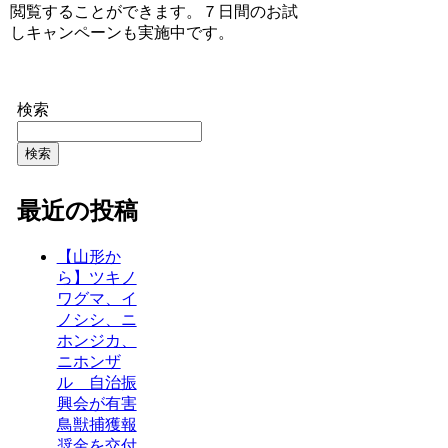
閲覧することができます。７日間のお試
しキャンペーンも実施中です。
検索
検索
最近の投稿
【山形か
ら】ツキノ
ワグマ、イ
ノシシ、ニ
ホンジカ、
ニホンザ
ル 自治振
興会が有害
鳥獣捕獲報
奨金を交付