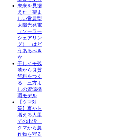
未来を見据
えた「望ま
しい営農型
太陽光発電
（ソーラー
シェアリン
グ）」はど
うあるべき
か
干しイモ残
渣から良質
飼料をつく
る 三方よ
しの資源循
環モデル
【クマ対
策】夏から
増える人里
での出没
クマから農
作物を守る