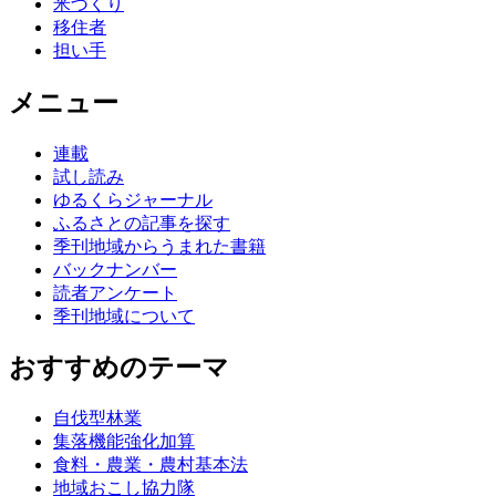
米づくり
移住者
担い手
メニュー
連載
試し読み
ゆるくらジャーナル
ふるさとの記事を探す
季刊地域からうまれた書籍
バックナンバー
読者アンケート
季刊地域について
おすすめのテーマ
自伐型林業
集落機能強化加算
食料・農業・農村基本法
地域おこし協力隊