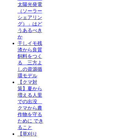
太陽光発電
（ソーラー
シェアリン
グ）」はど
うあるべき
か
干しイモ残
渣から良質
飼料をつく
る 三方よ
しの資源循
環モデル
【クマ対
策】夏から
増える人里
での出没
クマから農
作物を守る
ために でき
ること
【草刈り