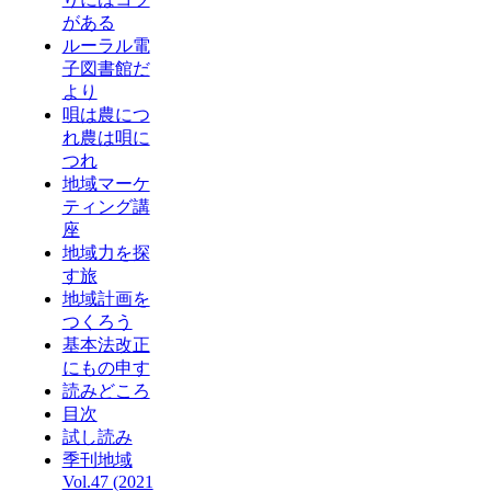
がある
ルーラル電
子図書館だ
より
唄は農につ
れ農は唄に
つれ
地域マーケ
ティング講
座
地域力を探
す旅
地域計画を
つくろう
基本法改正
にもの申す
読みどころ
目次
試し読み
季刊地域
Vol.47 (2021