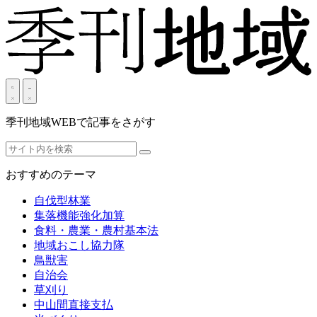
季刊地域WEBで記事をさがす
おすすめのテーマ
自伐型林業
集落機能強化加算
食料・農業・農村基本法
地域おこし協力隊
鳥獣害
自治会
草刈り
中山間直接支払