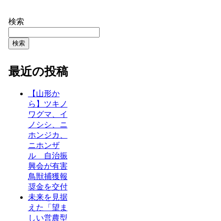
検索
検索
最近の投稿
【山形か
ら】ツキノ
ワグマ、イ
ノシシ、ニ
ホンジカ、
ニホンザ
ル 自治振
興会が有害
鳥獣捕獲報
奨金を交付
未来を見据
えた「望ま
しい営農型