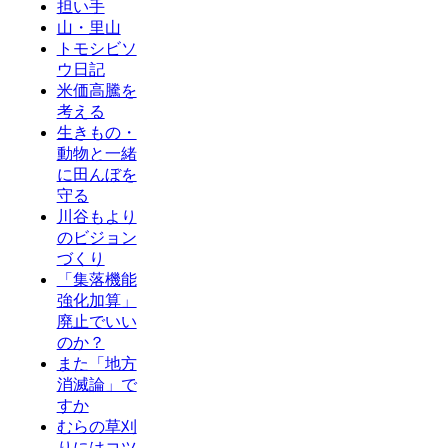
担い手
山・里山
トモシビソ
ウ日記
米価高騰を
考える
生きもの・
動物と一緒
に田んぼを
守る
川谷もより
のビジョン
づくり
「集落機能
強化加算」
廃止でいい
のか？
また「地方
消滅論」で
すか
むらの草刈
りにはコツ