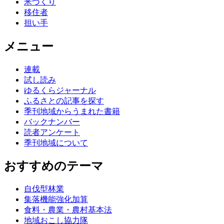
米づくり
移住者
担い手
メニュー
連載
試し読み
ゆるくらジャーナル
ふるさとの記事を探す
季刊地域からうまれた書籍
バックナンバー
読者アンケート
季刊地域について
おすすめのテーマ
自伐型林業
集落機能強化加算
食料・農業・農村基本法
地域おこし協力隊