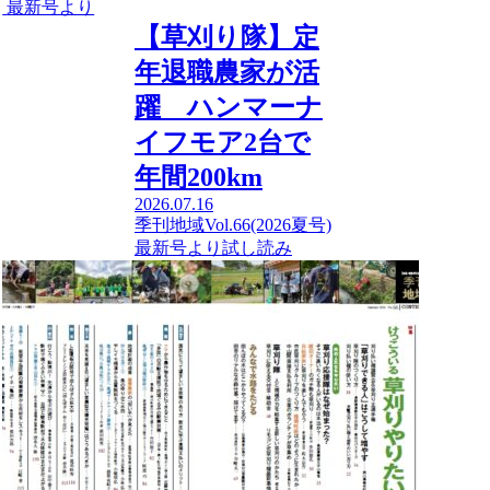
最新号より
【草刈り隊】定
年退職農家が活
躍 ハンマーナ
イフモア2台で
年間200km
2026.07.16
季刊地域Vol.66(2026夏号)
最新号より
試し読み