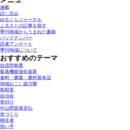
メニュー
連載
試し読み
ゆるくらジャーナル
ふるさとの記事を探す
季刊地域からうまれた書籍
バックナンバー
読者アンケート
季刊地域について
おすすめのテーマ
自伐型林業
集落機能強化加算
食料・農業・農村基本法
地域おこし協力隊
鳥獣害
自治会
草刈り
中山間直接支払
米づくり
移住者
担い手