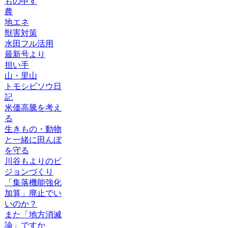
もの申す
農
地エネ
獣害対策
水田フル活用
最新号より
担い手
山・里山
トモシビソウ日
記
米価高騰を考え
る
生きもの・動物
と一緒に田んぼ
を守る
川谷もよりのビ
ジョンづくり
「集落機能強化
加算」廃止でい
いのか？
また「地方消滅
論」ですか