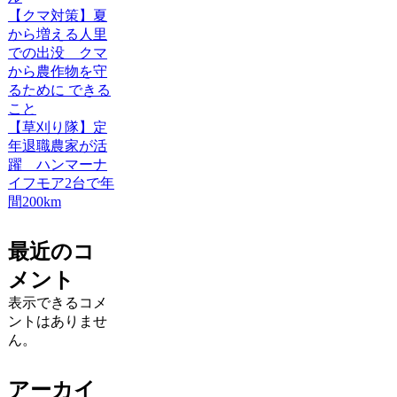
【クマ対策】夏
から増える人里
での出没 クマ
から農作物を守
るために できる
こと
【草刈り隊】定
年退職農家が活
躍 ハンマーナ
イフモア2台で年
間200km
最近のコ
メント
表示できるコメ
ントはありませ
ん。
アーカイ