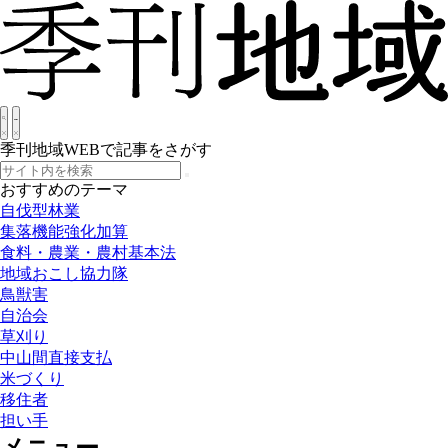
季刊地域WEBで記事をさがす
おすすめのテーマ
自伐型林業
集落機能強化加算
食料・農業・農村基本法
地域おこし協力隊
鳥獣害
自治会
草刈り
中山間直接支払
米づくり
移住者
担い手