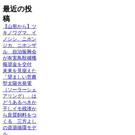
最近の投
稿
【山形から】ツ
キノワグマ、イ
ノシシ、ニホン
ジカ、ニホンザ
ル 自治振興会
が有害鳥獣捕獲
報奨金を交付
未来を見据えた
「望ましい営農
型太陽光発電
（ソーラーシェ
アリング）」は
どうあるべきか
干しイモ残渣か
ら良質飼料をつ
くる 三方よし
の資源循環モデ
ル