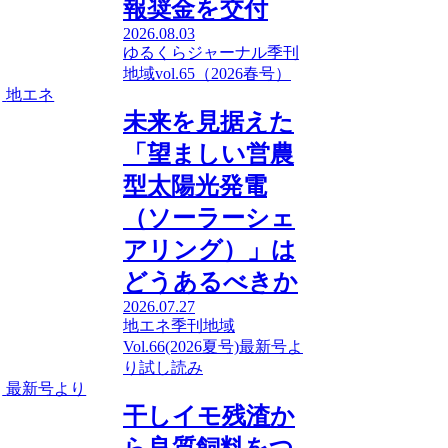
報奨金を交付
2026.08.03
ゆるくらジャーナル
季刊
地域vol.65（2026春号）
地エネ
未来を見据えた
「望ましい営農
型太陽光発電
（ソーラーシェ
アリング）」は
どうあるべきか
2026.07.27
地エネ
季刊地域
Vol.66(2026夏号)
最新号よ
り
試し読み
最新号より
干しイモ残渣か