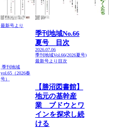
最新号より
季刊地域No.66
夏号 目次
2026.07.06
季刊地域Vol.66(2026夏号)
最新号より
目次
季刊地域
vol.65（2026春
号）
【勝沼図書館】
地元の基幹産
業 ブドウとワ
インを探求し続
ける