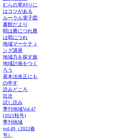
むらの草刈りに
はコツがある
ルーラル電子図
書館だより
唄は農につれ農
は唄につれ
地域マーケティ
ング講座
地域力を探す旅
地域計画をつく
ろう
基本法改正にも
の申す
読みどころ
目次
試し読み
季刊地域Vol.47
(2021秋号)
季刊地域
vol.49（2022春
号）