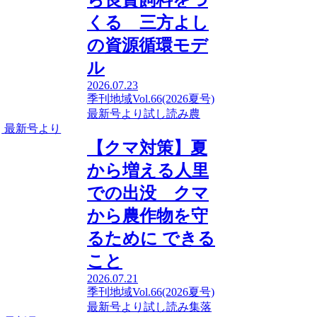
ら良質飼料をつ
くる 三方よし
の資源循環モデ
ル
2026.07.23
季刊地域Vol.66(2026夏号)
最新号より
試し読み
農
最新号より
【クマ対策】夏
から増える人里
での出没 クマ
から農作物を守
るために できる
こと
2026.07.21
季刊地域Vol.66(2026夏号)
最新号より
試し読み
集落