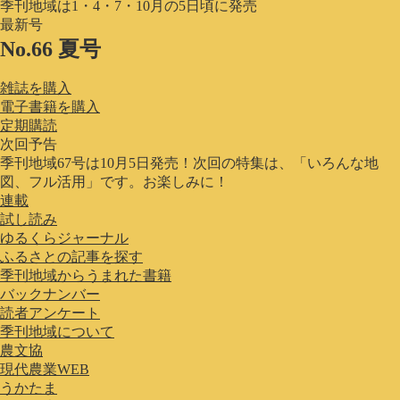
季刊地域は1・4・7・10月の5日頃に発売
最新号
No.66 夏号
雑誌を購入
電子書籍を購入
定期購読
次回予告
季刊地域67号は10月5日発売！次回の特集は、「いろんな地
図、フル活用」です。お楽しみに！
連載
試し読み
ゆるくらジャーナル
ふるさとの記事を探す
季刊地域からうまれた書籍
バックナンバー
読者アンケート
季刊地域について
農文協
現代農業WEB
うかたま