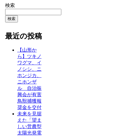
検索
検索
最近の投稿
【山形か
ら】ツキノ
ワグマ、イ
ノシシ、ニ
ホンジカ、
ニホンザ
ル 自治振
興会が有害
鳥獣捕獲報
奨金を交付
未来を見据
えた「望ま
しい営農型
太陽光発電