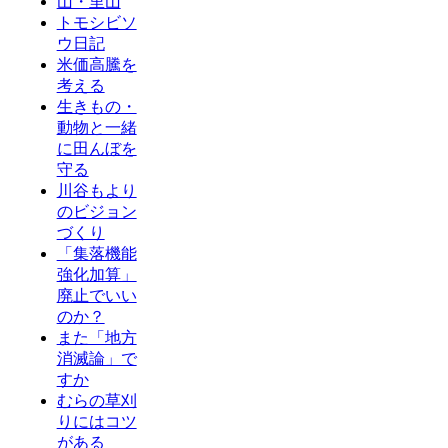
山・里山
トモシビソ
ウ日記
米価高騰を
考える
生きもの・
動物と一緒
に田んぼを
守る
川谷もより
のビジョン
づくり
「集落機能
強化加算」
廃止でいい
のか？
また「地方
消滅論」で
すか
むらの草刈
りにはコツ
がある