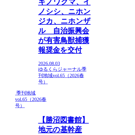
キノワグマ、イ
ノシシ、ニホン
ジカ、ニホンザ
ル 自治振興会
が有害鳥獣捕獲
報奨金を交付
2026.08.03
ゆるくらジャーナル
季
刊地域vol.65（2026春
号）
季刊地域
vol.65（2026春
号）
【勝沼図書館】
地元の基幹産