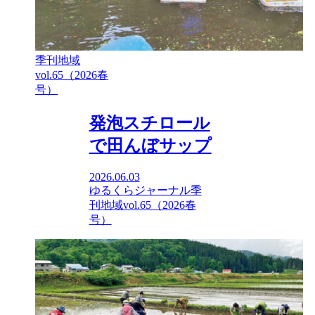
季刊地域
vol.65（2026春
号）
発泡スチロール
で田んぼサップ
2026.06.03
ゆるくらジャーナル
季
刊地域vol.65（2026春
号）