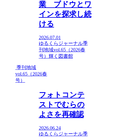
業 ブドウとワ
インを探求し続
ける
2026.07.01
ゆるくらジャーナル
季
刊地域vol.65（2026春
号）
輝く図書館
季刊地域
vol.65（2026春
号）
フォトコンテ
ストでむらの
よさを再確認
2026.06.24
ゆるくらジャーナル
季