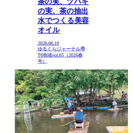
茶の実、ツバキ
の実、茶の抽出
水でつくる美容
オイル
2026.06.10
ゆるくらジャーナル
季
刊地域vol.65（2026春
号）