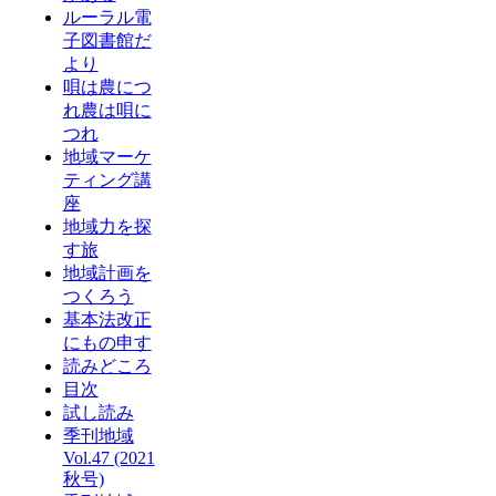
ルーラル電
子図書館だ
より
唄は農につ
れ農は唄に
つれ
地域マーケ
ティング講
座
地域力を探
す旅
地域計画を
つくろう
基本法改正
にもの申す
読みどころ
目次
試し読み
季刊地域
Vol.47 (2021
秋号)