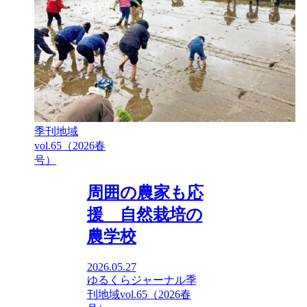
季刊地域
vol.65（2026春
号）
周囲の農家も応
援 自然栽培の
農学校
2026.05.27
ゆるくらジャーナル
季
刊地域vol.65（2026春