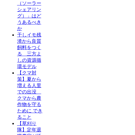
（ソーラー
シェアリン
グ）」はど
うあるべき
か
干しイモ残
渣から良質
飼料をつく
る 三方よ
しの資源循
環モデル
【クマ対
策】夏から
増える人里
での出没
クマから農
作物を守る
ために でき
ること
【草刈り
隊】定年退