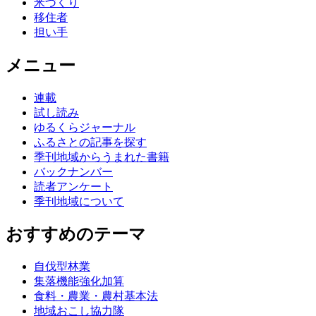
米づくり
移住者
担い手
メニュー
連載
試し読み
ゆるくらジャーナル
ふるさとの記事を探す
季刊地域からうまれた書籍
バックナンバー
読者アンケート
季刊地域について
おすすめのテーマ
自伐型林業
集落機能強化加算
食料・農業・農村基本法
地域おこし協力隊