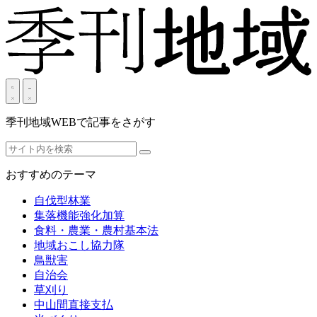
季刊地域WEBで記事をさがす
おすすめのテーマ
自伐型林業
集落機能強化加算
食料・農業・農村基本法
地域おこし協力隊
鳥獣害
自治会
草刈り
中山間直接支払