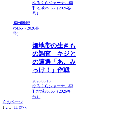
ゆるくらジャーナル
季
刊地域vol.65（2026春
号）
季刊地域
vol.65（2026春
号）
畑地帯の生きも
の調査 キジと
の遭遇「あ、み
っけ！」作戦
2026.05.13
ゆるくらジャーナル
季
刊地域vol.65（2026春
号）
次のページ
1
2
…
11
次へ