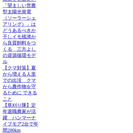
「望ましい営農
型太陽光発電
（ソーラーシェ
アリング）」は
どうあるべきか
干しイモ残渣か
ら良質飼料をつ
くる 三方よし
の資源循環モデ
ル
【クマ対策】夏
から増える人里
での出没 クマ
から農作物を守
るために できる
こと
【草刈り隊】定
年退職農家が活
躍 ハンマーナ
イフモア2台で年
間200km