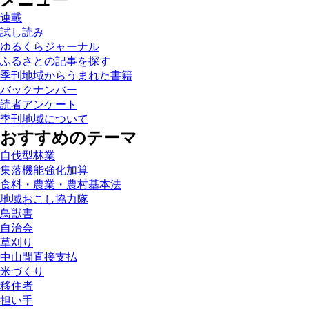
メニュー
連載
試し読み
ゆるくらジャーナル
ふるさとの記事を探す
季刊地域からうまれた書籍
バックナンバー
読者アンケート
季刊地域について
おすすめのテーマ
自伐型林業
集落機能強化加算
食料・農業・農村基本法
地域おこし協力隊
鳥獣害
自治会
草刈り
中山間直接支払
米づくり
移住者
担い手