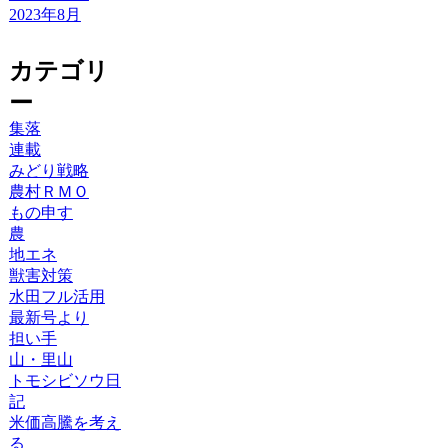
2023年8月
カテゴリ
ー
集落
連載
みどり戦略
農村ＲＭＯ
もの申す
農
地エネ
獣害対策
水田フル活用
最新号より
担い手
山・里山
トモシビソウ日
記
米価高騰を考え
る