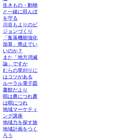
生きもの・動物
と一緒に田んぼ
を守る
川谷もよりのビ
ジョンづくり
「集落機能強化
加算」廃止でい
いのか？
また「地方消滅
論」ですか
むらの草刈りに
はコツがある
ルーラル電子図
書館だより
唄は農につれ農
は唄につれ
地域マーケティ
ング講座
地域力を探す旅
地域計画をつく
ろう