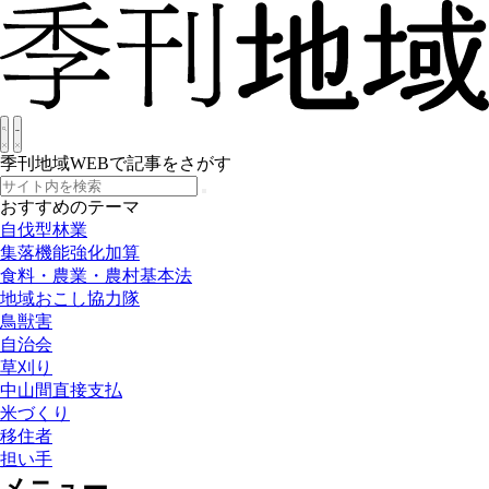
季刊地域WEBで記事をさがす
おすすめのテーマ
自伐型林業
集落機能強化加算
食料・農業・農村基本法
地域おこし協力隊
鳥獣害
自治会
草刈り
中山間直接支払
米づくり
移住者
担い手