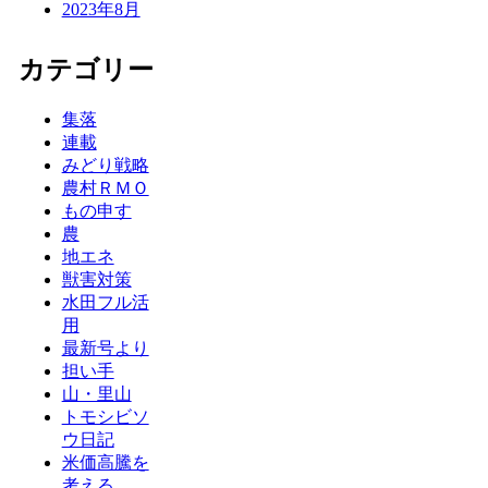
2023年8月
カテゴリー
集落
連載
みどり戦略
農村ＲＭＯ
もの申す
農
地エネ
獣害対策
水田フル活
用
最新号より
担い手
山・里山
トモシビソ
ウ日記
米価高騰を
考える