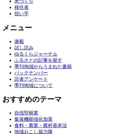
米づくり
移住者
担い手
メニュー
連載
試し読み
ゆるくらジャーナル
ふるさとの記事を探す
季刊地域からうまれた書籍
バックナンバー
読者アンケート
季刊地域について
おすすめのテーマ
自伐型林業
集落機能強化加算
食料・農業・農村基本法
地域おこし協力隊