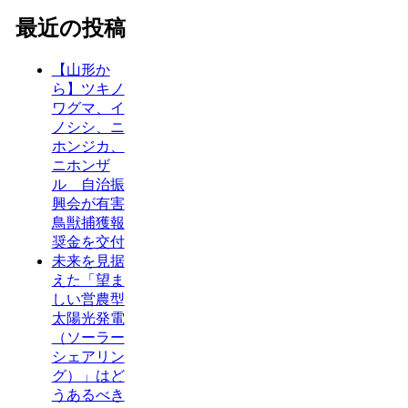
最近の投稿
【山形か
ら】ツキノ
ワグマ、イ
ノシシ、ニ
ホンジカ、
ニホンザ
ル 自治振
興会が有害
鳥獣捕獲報
奨金を交付
未来を見据
えた「望ま
しい営農型
太陽光発電
（ソーラー
シェアリン
グ）」はど
うあるべき