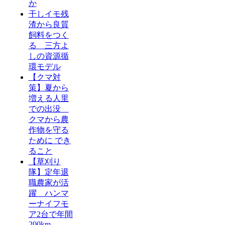
か
干しイモ残
渣から良質
飼料をつく
る 三方よ
しの資源循
環モデル
【クマ対
策】夏から
増える人里
での出没
クマから農
作物を守る
ために でき
ること
【草刈り
隊】定年退
職農家が活
躍 ハンマ
ーナイフモ
ア2台で年間
200km