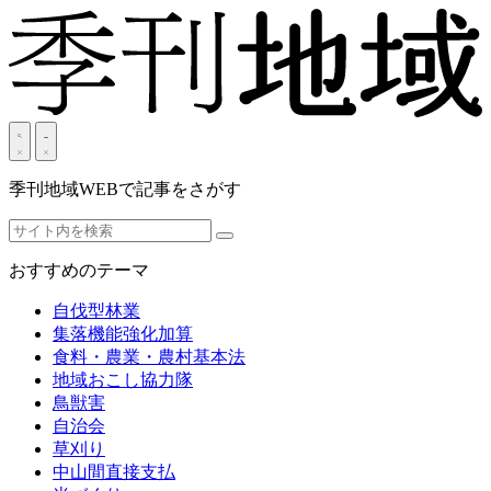
季刊地域WEBで記事をさがす
おすすめのテーマ
自伐型林業
集落機能強化加算
食料・農業・農村基本法
地域おこし協力隊
鳥獣害
自治会
草刈り
中山間直接支払