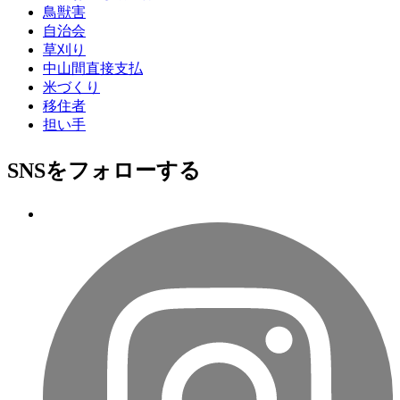
鳥獣害
自治会
草刈り
中山間直接支払
米づくり
移住者
担い手
SNSをフォローする