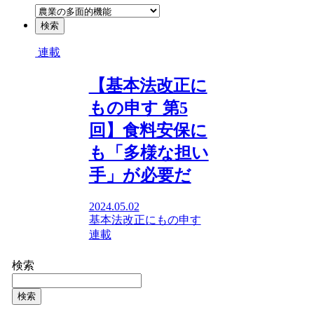
連載
【基本法改正に
もの申す 第5
回】食料安保に
も「多様な担い
手」が必要だ
2024.05.02
基本法改正にもの申す
連載
検索
検索