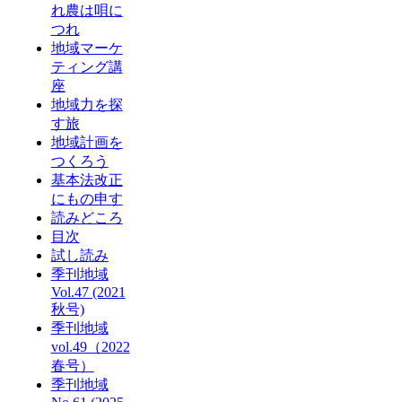
れ農は唄に
つれ
地域マーケ
ティング講
座
地域力を探
す旅
地域計画を
つくろう
基本法改正
にもの申す
読みどころ
目次
試し読み
季刊地域
Vol.47 (2021
秋号)
季刊地域
vol.49（2022
春号）
季刊地域