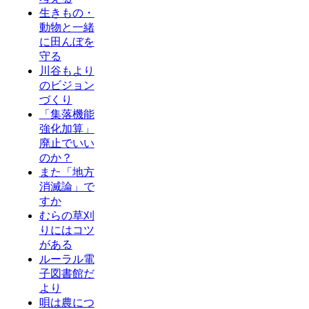
生きもの・
動物と一緒
に田んぼを
守る
川谷もより
のビジョン
づくり
「集落機能
強化加算」
廃止でいい
のか？
また「地方
消滅論」で
すか
むらの草刈
りにはコツ
がある
ルーラル電
子図書館だ
より
唄は農につ