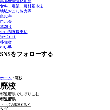
集落機能強化加算
食料・農業・農村基本法
地域おこし協力隊
鳥獣害
自治会
草刈り
中山間直接支払
米づくり
移住者
担い手
SNSをフォローする
ホーム
/
廃校
廃校
都道府県でしぼりこむ
都道府県
タグ