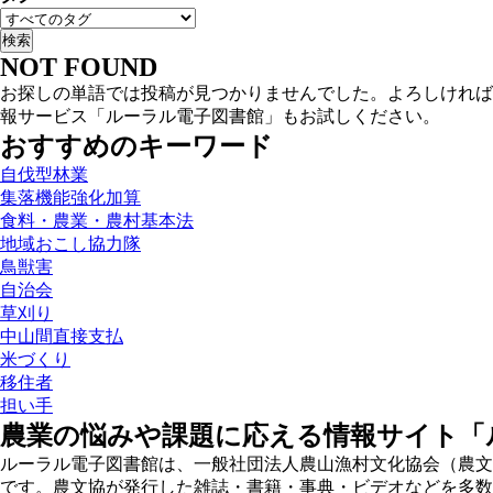
NOT FOUND
お探しの単語では投稿が見つかりませんでした。よろしければ
報サービス「ルーラル電子図書館」もお試しください。
おすすめのキーワード
自伐型林業
集落機能強化加算
食料・農業・農村基本法
地域おこし協力隊
鳥獣害
自治会
草刈り
中山間直接支払
米づくり
移住者
担い手
農業の悩みや課題に応える情報サイト「
ルーラル電子図書館は、一般社団法人農山漁村文化協会（農文
です。農文協が発行した雑誌・書籍・事典・ビデオなどを多数