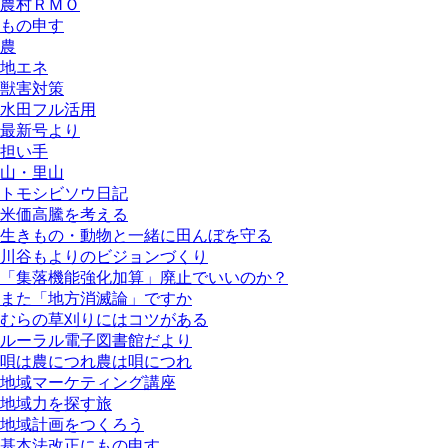
農村ＲＭＯ
もの申す
農
地エネ
獣害対策
水田フル活用
最新号より
担い手
山・里山
トモシビソウ日記
米価高騰を考える
生きもの・動物と一緒に田んぼを守る
川谷もよりのビジョンづくり
「集落機能強化加算」廃止でいいのか？
また「地方消滅論」ですか
むらの草刈りにはコツがある
ルーラル電子図書館だより
唄は農につれ農は唄につれ
地域マーケティング講座
地域力を探す旅
地域計画をつくろう
基本法改正にもの申す