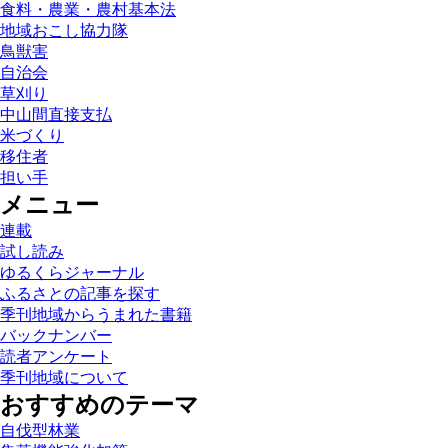
食料・農業・農村基本法
地域おこし協力隊
鳥獣害
自治会
草刈り
中山間直接支払
米づくり
移住者
担い手
メニュー
連載
試し読み
ゆるくらジャーナル
ふるさとの記事を探す
季刊地域からうまれた書籍
バックナンバー
読者アンケート
季刊地域について
おすすめのテーマ
自伐型林業