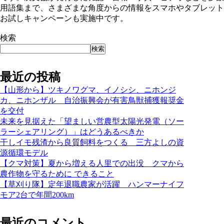
用語集まで、さまざまな角度からの情報をスマホやタブレット
お試しキャンペーンも実施中です。
検索
検索
最近の投稿
【山形から】ツキノワグマ、イノシシ、ニホンジ
カ、ニホンザル 自治振興会が有害鳥獣捕獲報奨金
を交付
未来を見据えた「望ましい営農型太陽光発電（ソー
ラーシェアリング）」はどうあるべきか
干しイモ残渣から良質飼料をつくる 三方よしの資
源循環モデル
【クマ対策】夏から増える人里での出没 クマから
農作物を守るために できること
【草刈り隊】定年退職農家が活躍 ハンマーナイフ
モア2台で年間200km
最近のコメント