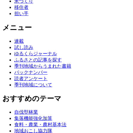
米づくり
移住者
担い手
メニュー
連載
試し読み
ゆるくらジャーナル
ふるさとの記事を探す
季刊地域からうまれた書籍
バックナンバー
読者アンケート
季刊地域について
おすすめのテーマ
自伐型林業
集落機能強化加算
食料・農業・農村基本法
地域おこし協力隊