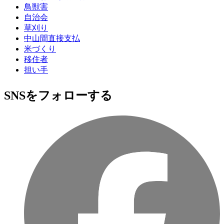
鳥獣害
自治会
草刈り
中山間直接支払
米づくり
移住者
担い手
SNSをフォローする