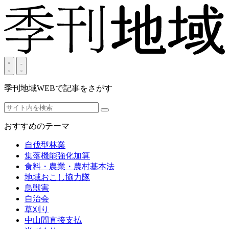
季刊地域WEBで記事をさがす
おすすめのテーマ
自伐型林業
集落機能強化加算
食料・農業・農村基本法
地域おこし協力隊
鳥獣害
自治会
草刈り
中山間直接支払