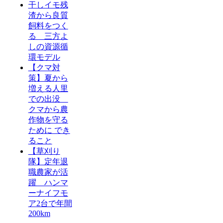
干しイモ残
渣から良質
飼料をつく
る 三方よ
しの資源循
環モデル
【クマ対
策】夏から
増える人里
での出没
クマから農
作物を守る
ために でき
ること
【草刈り
隊】定年退
職農家が活
躍 ハンマ
ーナイフモ
ア2台で年間
200km