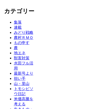
カテゴリー
集落
連載
みどり戦略
農村ＲＭＯ
もの申す
農
地エネ
獣害対策
水田フル活
用
最新号より
担い手
山・里山
トモシビソ
ウ日記
米価高騰を
考える