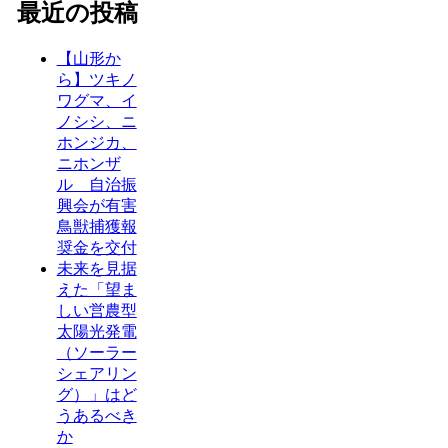
最近の投稿
【山形か
ら】ツキノ
ワグマ、イ
ノシシ、ニ
ホンジカ、
ニホンザ
ル 自治振
興会が有害
鳥獣捕獲報
奨金を交付
未来を見据
えた「望ま
しい営農型
太陽光発電
（ソーラー
シェアリン
グ）」はど
うあるべき
か