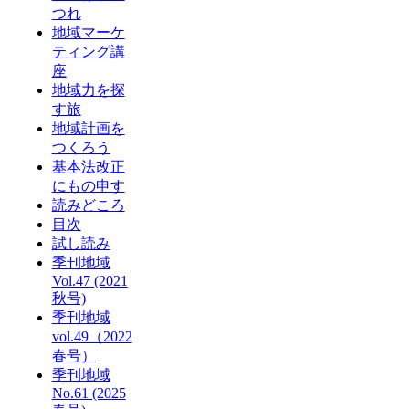
つれ
地域マーケ
ティング講
座
地域力を探
す旅
地域計画を
つくろう
基本法改正
にもの申す
読みどころ
目次
試し読み
季刊地域
Vol.47 (2021
秋号)
季刊地域
vol.49（2022
春号）
季刊地域
No.61 (2025