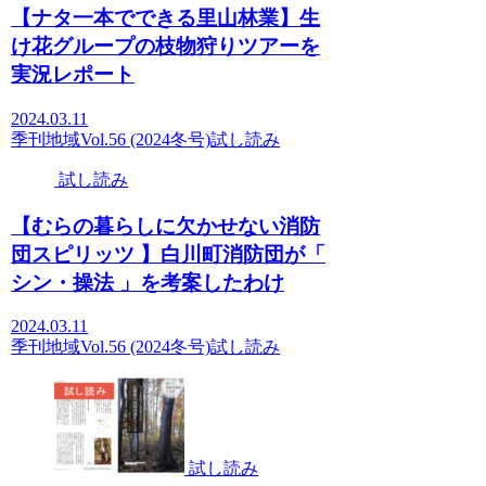
【ナタ一本でできる里山林業】生
け花グループの枝物狩りツアーを
実況レポート
2024.03.11
季刊地域Vol.56 (2024冬号)
試し読み
試し読み
【むらの暮らしに欠かせない消防
団スピリッツ 】白川町消防団が「
シン・操法 」を考案したわけ
2024.03.11
季刊地域Vol.56 (2024冬号)
試し読み
試し読み