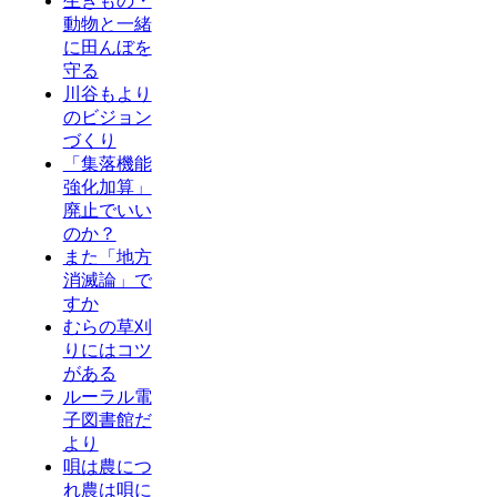
生きもの・
動物と一緒
に田んぼを
守る
川谷もより
のビジョン
づくり
「集落機能
強化加算」
廃止でいい
のか？
また「地方
消滅論」で
すか
むらの草刈
りにはコツ
がある
ルーラル電
子図書館だ
より
唄は農につ
れ農は唄に