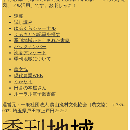
図、フル活用」です。お楽しみに！
連載
試し読み
ゆるくらジャーナル
ふるさとの記事を探す
季刊地域からうまれた書籍
バックナンバー
読者アンケート
季刊地域について
農文協
現代農業WEB
うかたま
田舎の本屋さん
ルーラル電子図書館
運営元：一般社団法人 農山漁村文化協会（農文協） 〒335-
0022 埼玉県戸田市上戸田2−2−2