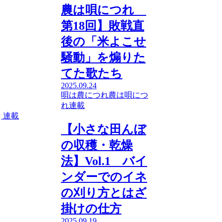
農は唄につれ
第18回】敗戦直
後の「米よこせ
騒動」を煽りた
てた歌たち
2025.09.24
唄は農につれ農は唄につ
れ
連載
連載
【小さな田んぼ
の収穫・乾燥
法】Vol.1 バイ
ンダーでのイネ
の刈り方とはざ
掛けの仕方
2025.09.19