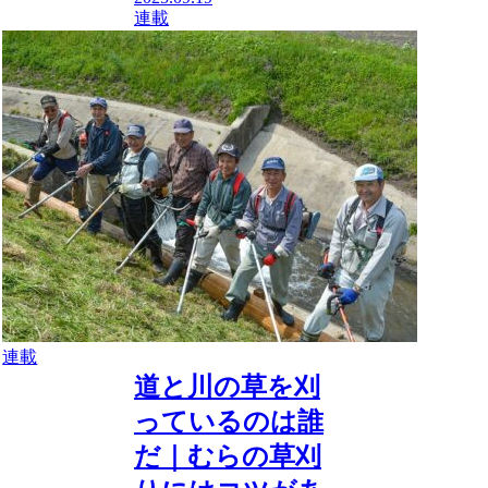
連載
連載
道と川の草を刈
っているのは誰
だ｜むらの草刈