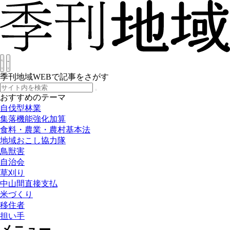
季刊地域WEBで記事をさがす
おすすめのテーマ
自伐型林業
集落機能強化加算
食料・農業・農村基本法
地域おこし協力隊
鳥獣害
自治会
草刈り
中山間直接支払
米づくり
移住者
担い手