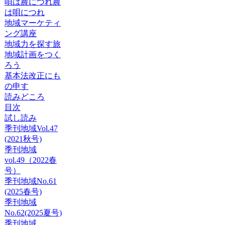
唄は農につれ農
は唄につれ
地域マーケティ
ング講座
地域力を探す旅
地域計画をつく
ろう
基本法改正にも
の申す
読みどころ
目次
試し読み
季刊地域Vol.47
(2021秋号)
季刊地域
vol.49（2022春
号）
季刊地域No.61
(2025春号)
季刊地域
No.62(2025夏号)
季刊地域