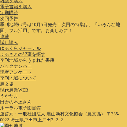
雑誌を購入
電子書籍を購入
定期購読
次回予告
季刊地域67号は10月5日発売！次回の特集は、「いろんな地
図、フル活用」です。お楽しみに！
連載
試し読み
ゆるくらジャーナル
ふるさとの記事を探す
季刊地域からうまれた書籍
バックナンバー
読者アンケート
季刊地域について
農文協
現代農業WEB
うかたま
田舎の本屋さん
ルーラル電子図書館
運営元：一般社団法人 農山漁村文化協会（農文協） 〒335-
0022 埼玉県戸田市上戸田2−2−2