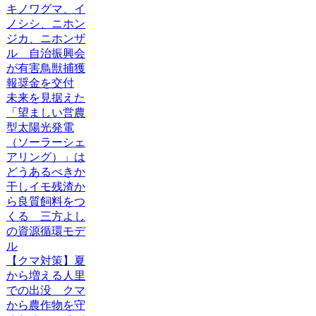
キノワグマ、イ
ノシシ、ニホン
ジカ、ニホンザ
ル 自治振興会
が有害鳥獣捕獲
報奨金を交付
未来を見据えた
「望ましい営農
型太陽光発電
（ソーラーシェ
アリング）」は
どうあるべきか
干しイモ残渣か
ら良質飼料をつ
くる 三方よし
の資源循環モデ
ル
【クマ対策】夏
から増える人里
での出没 クマ
から農作物を守