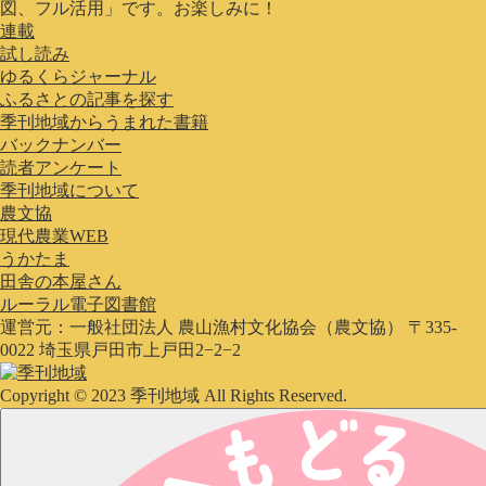
図、フル活用」です。お楽しみに！
連載
試し読み
ゆるくらジャーナル
ふるさとの記事を探す
季刊地域からうまれた書籍
バックナンバー
読者アンケート
季刊地域について
農文協
現代農業WEB
うかたま
田舎の本屋さん
ルーラル電子図書館
運営元：一般社団法人 農山漁村文化協会（農文協） 〒335-
0022 埼玉県戸田市上戸田2−2−2
Copyright © 2023 季刊地域 All Rights Reserved.