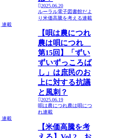
2025.06.20
ルーラル電子図書館だよ
り
米価高騰を考える
連載
連載
【唄は農につれ
農は唄につれ
第15回】「ずい
ずいずっころば
し」は庶民のお
上に対する抗議
と風刺？
2025.06.19
唄は農につれ農は唄につ
れ
連載
連載
【米価高騰を考
える】Vol.2 お