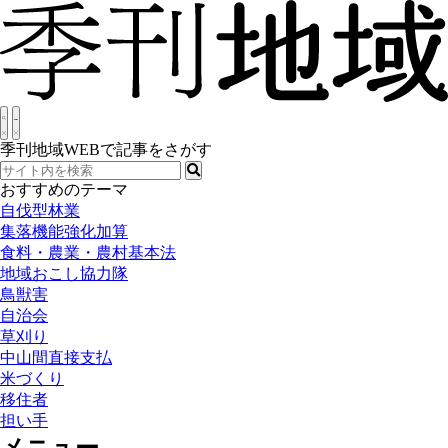
季刊地域WEBで記事をさがす
おすすめのテーマ
自伐型林業
集落機能強化加算
食料・農業・農村基本法
地域おこし協力隊
鳥獣害
自治会
草刈り
中山間直接支払
米づくり
移住者
担い手