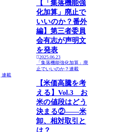
【「集落機能強
化加算」廃止で
いいのか？番外
編】第三者委員
会有志が声明文
を発表
2025.06.23
「集落機能強化加算」廃
止でいいのか？
連載
連載
【米価高騰を考
える】Vol.3 お
米の値段はどう
決まる②――米
卸、相対取引と
は？