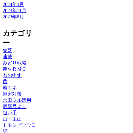
2024年3月
2023年11月
2023年8月
カテゴリ
ー
集落
連載
みどり戦略
農村ＲＭＯ
もの申す
農
地エネ
獣害対策
水田フル活用
最新号より
担い手
山・里山
トモシビソウ日
記