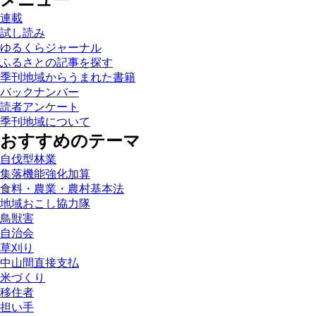
メニュー
連載
試し読み
ゆるくらジャーナル
ふるさとの記事を探す
季刊地域からうまれた書籍
バックナンバー
読者アンケート
季刊地域について
おすすめのテーマ
自伐型林業
集落機能強化加算
食料・農業・農村基本法
地域おこし協力隊
鳥獣害
自治会
草刈り
中山間直接支払
米づくり
移住者
担い手