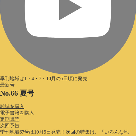
季刊地域は1・4・7・10月の5日頃に発売
最新号
No.66 夏号
雑誌を購入
電子書籍を購入
定期購読
次回予告
季刊地域67号は10月5日発売！次回の特集は、「いろんな地