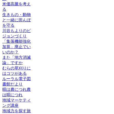
米価高騰を考え
る
生きもの・動物
と一緒に田んぼ
を守る
川谷もよりのビ
ジョンづくり
「集落機能強化
加算」廃止でい
いのか？
また「地方消滅
論」ですか
むらの草刈りに
はコツがある
ルーラル電子図
書館だより
唄は農につれ農
は唄につれ
地域マーケティ
ング講座
地域力を探す旅