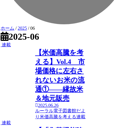
ホーム
/
2025
/
06
2025-06
連載
【米価高騰を考
える】Vol.4 市
場価格に左右さ
れないお米の流
通①――縁故米
＆地元販売
2025.06.26
ルーラル電子図書館だよ
り
米価高騰を考える
連載
連載