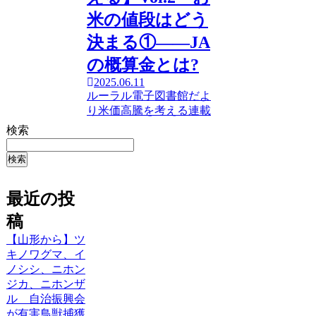
米の値段はどう
決まる①――JA
の概算金とは?
2025.06.11
ルーラル電子図書館だよ
り
米価高騰を考える
連載
検索
検索
最近の投
稿
【山形から】ツ
キノワグマ、イ
ノシシ、ニホン
ジカ、ニホンザ
ル 自治振興会
が有害鳥獣捕獲