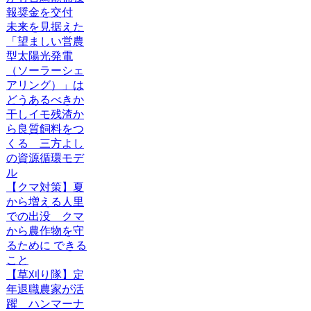
報奨金を交付
未来を見据えた
「望ましい営農
型太陽光発電
（ソーラーシェ
アリング）」は
どうあるべきか
干しイモ残渣か
ら良質飼料をつ
くる 三方よし
の資源循環モデ
ル
【クマ対策】夏
から増える人里
での出没 クマ
から農作物を守
るために できる
こと
【草刈り隊】定
年退職農家が活
躍 ハンマーナ