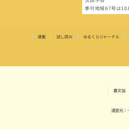
季刊地域67号は1
連載
試し読み
ゆるくらジャーナル
農文協
運営元：一