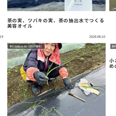
茶の実、ツバキの実、茶の抽出水でつくる
美容オイル
19
2026.06.10
季刊地域vol.65（2026春号）
季刊
小
め