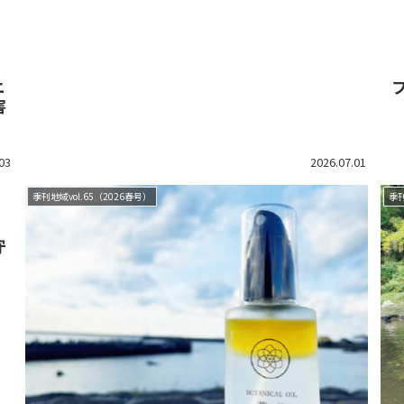
ニ
害
03
2026.07.01
季刊地域vol.65（2026春号）
季刊
守