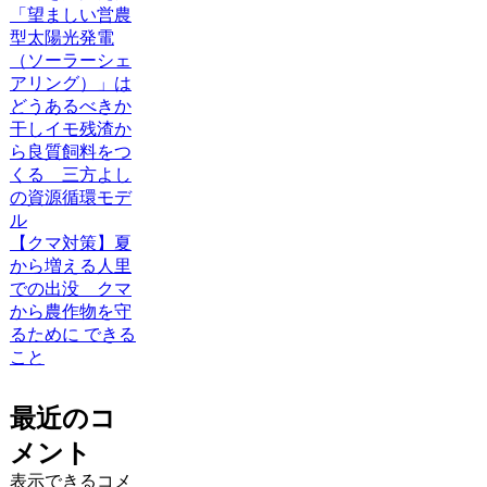
「望ましい営農
型太陽光発電
（ソーラーシェ
アリング）」は
どうあるべきか
干しイモ残渣か
ら良質飼料をつ
くる 三方よし
の資源循環モデ
ル
【クマ対策】夏
から増える人里
での出没 クマ
から農作物を守
るために できる
こと
最近のコ
メント
表示できるコメ