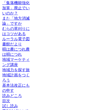
「集落機能強化
加算」廃止でい
いのか？
また「地方消滅
論」ですか
むらの草刈りに
はコツがある
ルーラル電子図
書館だより
唄は農につれ農
は唄につれ
地域マーケティ
ング講座
地域力を探す旅
地域計画をつく
ろう
基本法改正にも
の申す
読みどころ
目次
試し読み