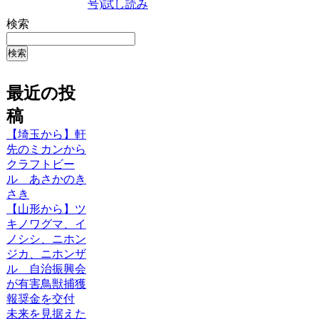
号)
試し読み
検索
検索
最近の投
稿
【埼玉から】軒
先のミカンから
クラフトビー
ル あさかのき
さき
【山形から】ツ
キノワグマ、イ
ノシシ、ニホン
ジカ、ニホンザ
ル 自治振興会
が有害鳥獣捕獲
報奨金を交付
未来を見据えた