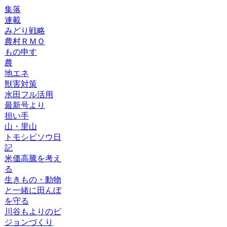
集落
連載
みどり戦略
農村ＲＭＯ
もの申す
農
地エネ
獣害対策
水田フル活用
最新号より
担い手
山・里山
トモシビソウ日
記
米価高騰を考え
る
生きもの・動物
と一緒に田んぼ
を守る
川谷もよりのビ
ジョンづくり