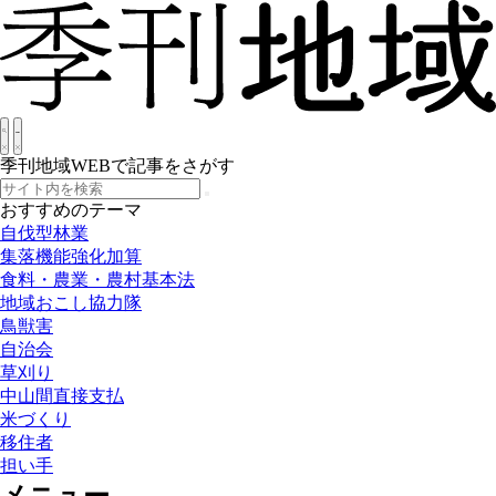
季刊地域WEBで記事をさがす
おすすめのテーマ
自伐型林業
集落機能強化加算
食料・農業・農村基本法
地域おこし協力隊
鳥獣害
自治会
草刈り
中山間直接支払
米づくり
移住者
担い手