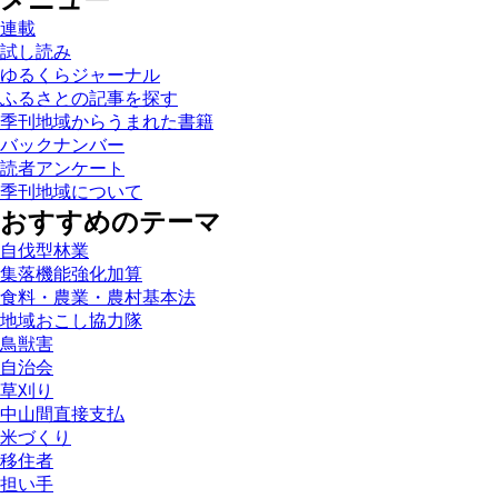
メニュー
連載
試し読み
ゆるくらジャーナル
ふるさとの記事を探す
季刊地域からうまれた書籍
バックナンバー
読者アンケート
季刊地域について
おすすめのテーマ
自伐型林業
集落機能強化加算
食料・農業・農村基本法
地域おこし協力隊
鳥獣害
自治会
草刈り
中山間直接支払
米づくり
移住者
担い手