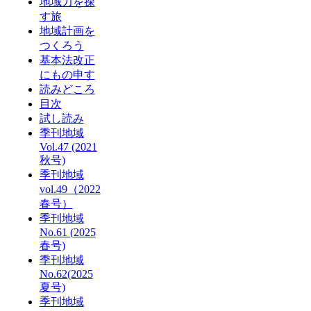
地域力を探
す旅
地域計画を
つくろう
基本法改正
にもの申す
読みどころ
目次
試し読み
季刊地域
Vol.47 (2021
秋号)
季刊地域
vol.49（2022
春号）
季刊地域
No.61 (2025
春号)
季刊地域
No.62(2025
夏号)
季刊地域