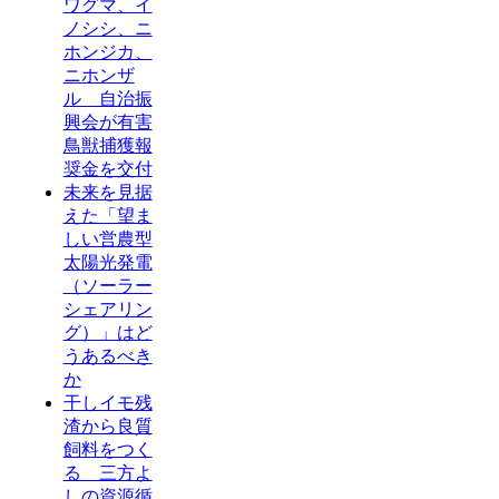
ワグマ、イ
ノシシ、ニ
ホンジカ、
ニホンザ
ル 自治振
興会が有害
鳥獣捕獲報
奨金を交付
未来を見据
えた「望ま
しい営農型
太陽光発電
（ソーラー
シェアリン
グ）」はど
うあるべき
か
干しイモ残
渣から良質
飼料をつく
る 三方よ
しの資源循