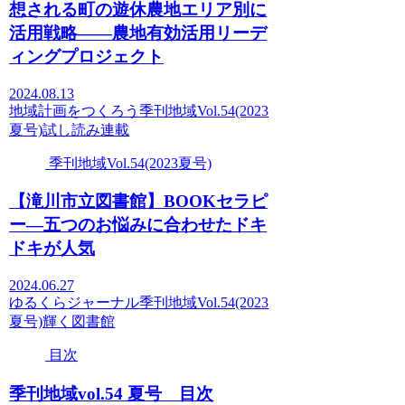
想される町の遊休農地エリア別に
活用戦略――農地有効活用リーデ
ィングプロジェクト
2024.08.13
地域計画をつくろう
季刊地域Vol.54(2023
夏号)
試し読み
連載
季刊地域Vol.54(2023夏号)
【滝川市立図書館】BOOKセラピ
ー—五つのお悩みに合わせたドキ
ドキが人気
2024.06.27
ゆるくらジャーナル
季刊地域Vol.54(2023
夏号)
輝く図書館
目次
季刊地域vol.54 夏号 目次