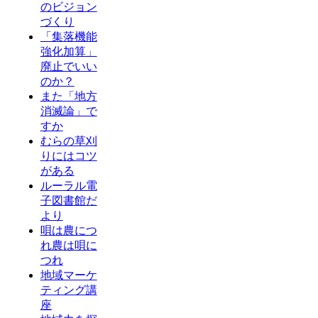
のビジョン
づくり
「集落機能
強化加算」
廃止でいい
のか？
また「地方
消滅論」で
すか
むらの草刈
りにはコツ
がある
ルーラル電
子図書館だ
より
唄は農につ
れ農は唄に
つれ
地域マーケ
ティング講
座