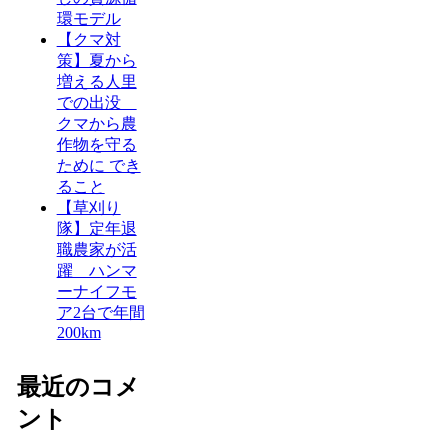
環モデル
【クマ対
策】夏から
増える人里
での出没
クマから農
作物を守る
ために でき
ること
【草刈り
隊】定年退
職農家が活
躍 ハンマ
ーナイフモ
ア2台で年間
200km
最近のコメ
ント