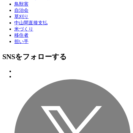
鳥獣害
自治会
草刈り
中山間直接支払
米づくり
移住者
担い手
SNSをフォローする