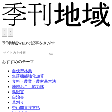
季刊地域WEBで記事をさがす
おすすめのテーマ
自伐型林業
集落機能強化加算
食料・農業・農村基本法
地域おこし協力隊
鳥獣害
自治会
草刈り
中山間直接支払