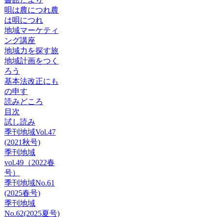
唄は農につれ農
は唄につれ
地域マーケティ
ング講座
地域力を探す旅
地域計画をつく
ろう
基本法改正にも
の申す
読みどころ
目次
試し読み
季刊地域Vol.47
(2021秋号)
季刊地域
vol.49（2022春
号）
季刊地域No.61
(2025春号)
季刊地域
No.62(2025夏号)