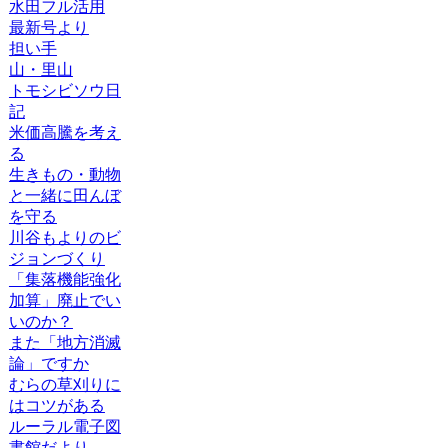
水田フル活用
最新号より
担い手
山・里山
トモシビソウ日
記
米価高騰を考え
る
生きもの・動物
と一緒に田んぼ
を守る
川谷もよりのビ
ジョンづくり
「集落機能強化
加算」廃止でい
いのか？
また「地方消滅
論」ですか
むらの草刈りに
はコツがある
ルーラル電子図
書館だより