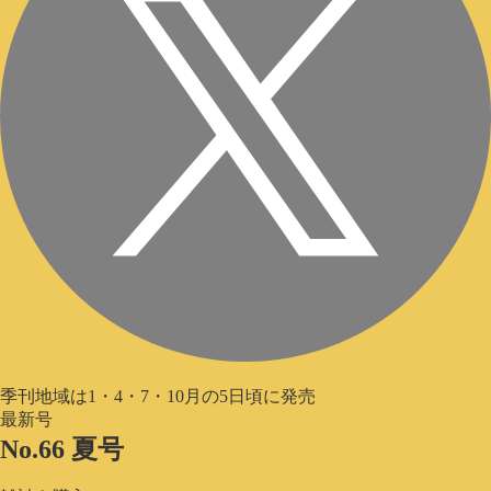
季刊地域は1・4・7・10月の5日頃に発売
最新号
No.66 夏号