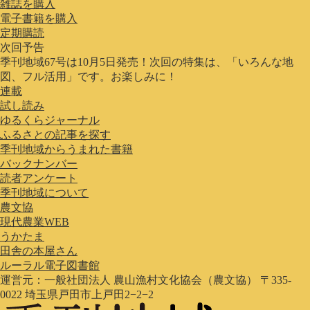
雑誌を購入
電子書籍を購入
定期購読
次回予告
季刊地域67号は10月5日発売！次回の特集は、「いろんな地
図、フル活用」です。お楽しみに！
連載
試し読み
ゆるくらジャーナル
ふるさとの記事を探す
季刊地域からうまれた書籍
バックナンバー
読者アンケート
季刊地域について
農文協
現代農業WEB
うかたま
田舎の本屋さん
ルーラル電子図書館
運営元：一般社団法人 農山漁村文化協会（農文協） 〒335-
0022 埼玉県戸田市上戸田2−2−2