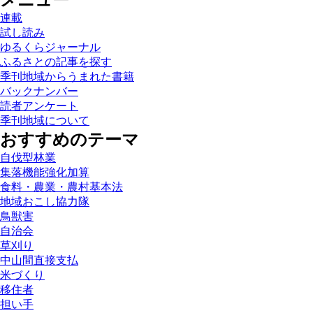
メニュー
連載
試し読み
ゆるくらジャーナル
ふるさとの記事を探す
季刊地域からうまれた書籍
バックナンバー
読者アンケート
季刊地域について
おすすめのテーマ
自伐型林業
集落機能強化加算
食料・農業・農村基本法
地域おこし協力隊
鳥獣害
自治会
草刈り
中山間直接支払
米づくり
移住者
担い手