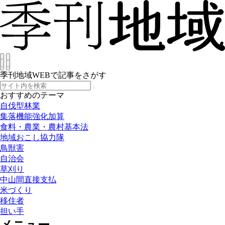
季刊地域WEBで記事をさがす
おすすめのテーマ
自伐型林業
集落機能強化加算
食料・農業・農村基本法
地域おこし協力隊
鳥獣害
自治会
草刈り
中山間直接支払
米づくり
移住者
担い手