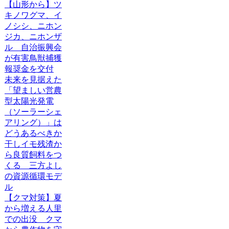
【山形から】ツ
キノワグマ、イ
ノシシ、ニホン
ジカ、ニホンザ
ル 自治振興会
が有害鳥獣捕獲
報奨金を交付
未来を見据えた
「望ましい営農
型太陽光発電
（ソーラーシェ
アリング）」は
どうあるべきか
干しイモ残渣か
ら良質飼料をつ
くる 三方よし
の資源循環モデ
ル
【クマ対策】夏
から増える人里
での出没 クマ