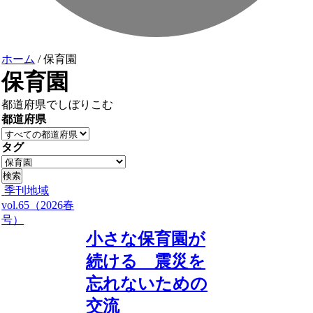
ホーム
/
保育園
保育園
都道府県でしぼりこむ
都道府県
タグ
季刊地域
vol.65（2026春
号）
小さな保育園が
続ける 震災を
忘れないための
交流