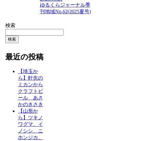
ゆるくらジャーナル
季
刊地域No.62(2025夏号)
検索
検索
最近の投稿
【埼玉か
ら】軒先の
ミカンから
クラフトビ
ール あさ
かのきさき
【山形か
ら】ツキノ
ワグマ、イ
ノシシ、ニ
ホンジカ、