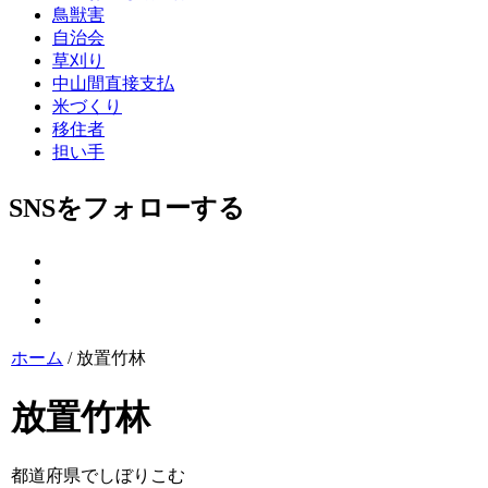
鳥獣害
自治会
草刈り
中山間直接支払
米づくり
移住者
担い手
SNSをフォローする
ホーム
/
放置竹林
放置竹林
都道府県でしぼりこむ