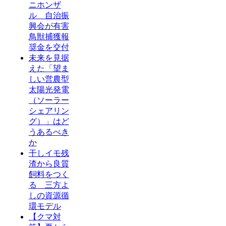
ニホンザ
ル 自治振
興会が有害
鳥獣捕獲報
奨金を交付
未来を見据
えた「望ま
しい営農型
太陽光発電
（ソーラー
シェアリン
グ）」はど
うあるべき
か
干しイモ残
渣から良質
飼料をつく
る 三方よ
しの資源循
環モデル
【クマ対