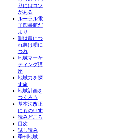
りにはコツ
がある
ルーラル電
子図書館だ
より
唄は農につ
れ農は唄に
つれ
地域マーケ
ティング講
座
地域力を探
す旅
地域計画を
つくろう
基本法改正
にもの申す
読みどころ
目次
試し読み
季刊地域