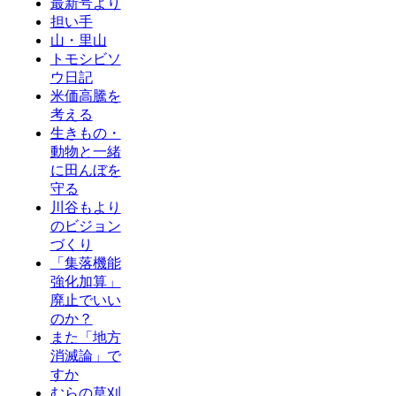
最新号より
担い手
山・里山
トモシビソ
ウ日記
米価高騰を
考える
生きもの・
動物と一緒
に田んぼを
守る
川谷もより
のビジョン
づくり
「集落機能
強化加算」
廃止でいい
のか？
また「地方
消滅論」で
すか
むらの草刈