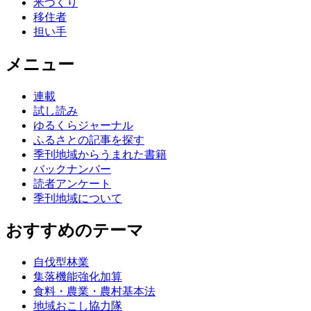
米づくり
移住者
担い手
メニュー
連載
試し読み
ゆるくらジャーナル
ふるさとの記事を探す
季刊地域からうまれた書籍
バックナンバー
読者アンケート
季刊地域について
おすすめのテーマ
自伐型林業
集落機能強化加算
食料・農業・農村基本法
地域おこし協力隊