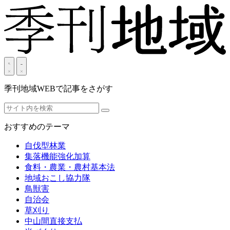
季刊地域WEBで記事をさがす
おすすめのテーマ
自伐型林業
集落機能強化加算
食料・農業・農村基本法
地域おこし協力隊
鳥獣害
自治会
草刈り
中山間直接支払