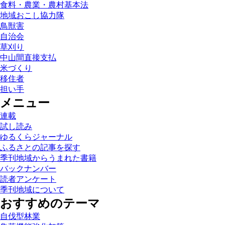
食料・農業・農村基本法
地域おこし協力隊
鳥獣害
自治会
草刈り
中山間直接支払
米づくり
移住者
担い手
メニュー
連載
試し読み
ゆるくらジャーナル
ふるさとの記事を探す
季刊地域からうまれた書籍
バックナンバー
読者アンケート
季刊地域について
おすすめのテーマ
自伐型林業