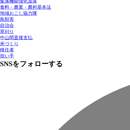
集落機能強化加算
食料・農業・農村基本法
地域おこし協力隊
鳥獣害
自治会
草刈り
中山間直接支払
米づくり
移住者
担い手
SNSをフォローする