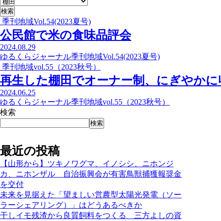
季刊地域Vol.54(2023夏号)
公民館で米の食味品評会
2024.08.29
ゆるくらジャーナル
季刊地域Vol.54(2023夏号)
季刊地域vol.55（2023秋号）
再生した棚田でオーナー制、にぎやかに
2024.06.25
ゆるくらジャーナル
季刊地域vol.55（2023秋号）
検索
検索
最近の投稿
【山形から】ツキノワグマ、イノシシ、ニホンジ
カ、ニホンザル 自治振興会が有害鳥獣捕獲報奨金
を交付
未来を見据えた「望ましい営農型太陽光発電（ソー
ラーシェアリング）」はどうあるべきか
干しイモ残渣から良質飼料をつくる 三方よしの資