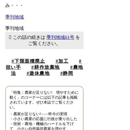
み・・・
季刊地域
季刊地域
この話の続きは
季刊地域61号
を
ご覧ください。
下限面積廃止
加工
担い手
耕作放棄地
農地
法
遊休農地
静岡
「
特集：農家が足りない! 増やすために
動く
」のコーナーには以下の記事も掲載
されています。ぜひ本誌でご覧くださ
い。
・農家が足りない!――昨今の実情
・小さい農業の応援に行政が乗り出した
・技術・農地・機械のハードルを下げ
て 小さい自然栽培農家を増やす