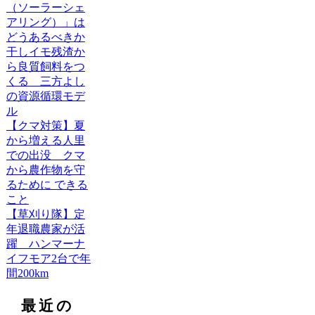
（ソーラーシェ
アリング）」は
どうあるべきか
干しイモ残渣か
ら良質飼料をつ
くる 三方よし
の資源循環モデ
ル
【クマ対策】夏
から増える人里
での出没 クマ
から農作物を守
るために できる
こと
【草刈り隊】定
年退職農家が活
躍 ハンマーナ
イフモア2台で年
間200km
最近の