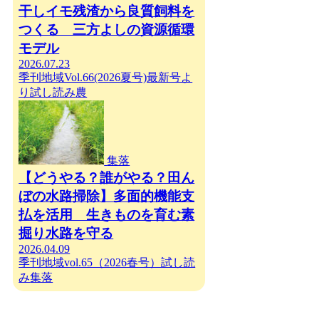
干しイモ残渣から良質飼料を
つくる 三方よしの資源循環
モデル
2026.07.23
季刊地域Vol.66(2026夏号)
最新号よ
り
試し読み
農
集落
【どうやる？誰がやる？田ん
ぼの水路掃除】多面的機能支
払を活用 生きものを育む素
掘り水路を守る
2026.04.09
季刊地域vol.65（2026春号）
試し読
み
集落