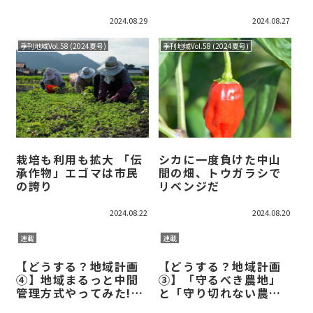
学校図書室
2024.08.29
2024.08.27
季刊地域Vol.58 (2024夏号)
季刊地域Vol.58 (2024夏号)
栽培も利用も拡大 「伝
シカに一度負けた中山
承作物」エゴマは市民
間の畑、トウガラシで
の誇り
リベンジだ
2024.08.22
2024.08.20
連載
連載
【どうする？地域計画
【どうする？地域計画
④】地域まるっと中間
③】「守るべき農地」
管理方式やってみた!
と「守り切れない農
人・農地プランの見直
地」をマップ化した