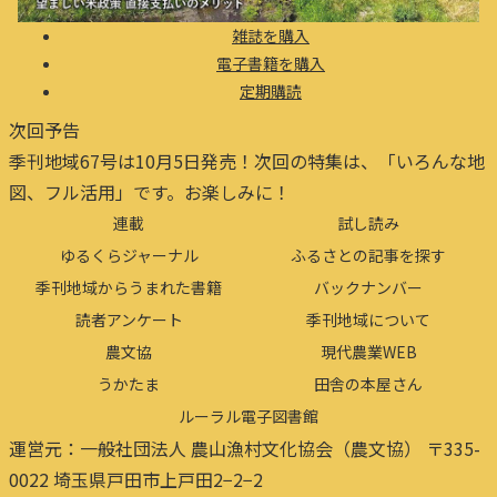
雑誌を購入
電子書籍を購入
定期購読
次回予告
季刊地域67号は10月5日発売！次回の特集は、「いろんな地
図、フル活用」です。お楽しみに！
連載
試し読み
ゆるくらジャーナル
ふるさとの記事を探す
季刊地域からうまれた書籍
バックナンバー
読者アンケート
季刊地域について
農文協
現代農業WEB
うかたま
田舎の本屋さん
ルーラル電子図書館
運営元：一般社団法人 農山漁村文化協会（農文協） 〒335-
0022 埼玉県戸田市上戸田2−2−2