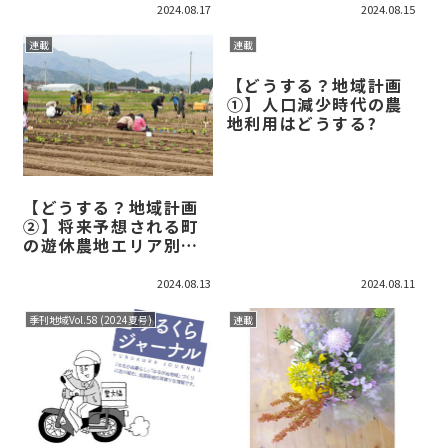
しもスムーズに
2024.08.17
2024.08.15
連載
連載
【どうする？地域計画
①】人口減少時代の農
地利用はどうする?
【どうする？地域計画
②】将来予想される町
の遊休農地エリア別に
活用戦略――農地有効活用
リーディングプロジェ
2024.08.13
2024.08.11
クト
季刊地域Vol.58 (2024夏号)
連載