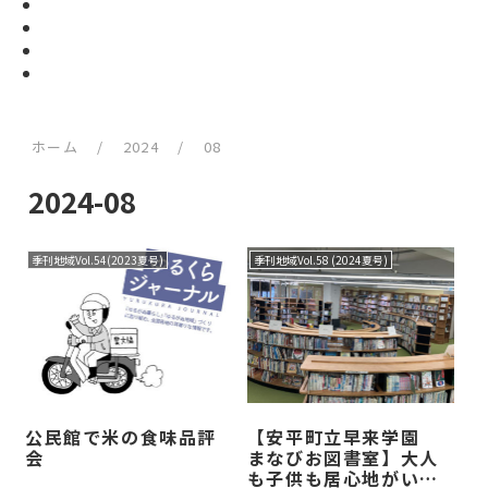
ホーム
/
2024
/
08
2024-08
季刊地域Vol.54(2023夏号)
季刊地域Vol.58 (2024夏号)
公民館で米の食味品評
【安平町立早来学園
会
まなびお図書室】大人
も子供も居心地がいい