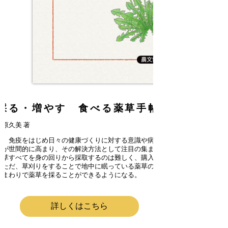
採る・増やす 食べる薬草手帖
原久美 著
降、免疫をはじめ日々の健康づくりに対する意識や病院医療に依存
方が世間的に高まり、その解決方法として注目の集まる薬草。しか
薬草すべてを身の回りから採取するのは難しく、購入すると高くつ
。ただ、草刈りをすることで地中に眠っている薬草のタネを発芽さ
のまわりで薬草を採ることができるようになる。
詳しくはこちら