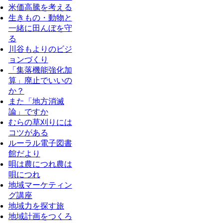
米価高騰を考える
生きもの・動物と
一緒に田んぼを守
る
川谷もよりのビジ
ョンづくり
「集落機能強化加
算」廃止でいいの
か？
また「地方消滅
論」ですか
むらの草刈りには
コツがある
ルーラル電子図書
館だより
唄は農につれ農は
唄につれ
地域マーケティン
グ講座
地域力を探す旅
地域計画をつくろ