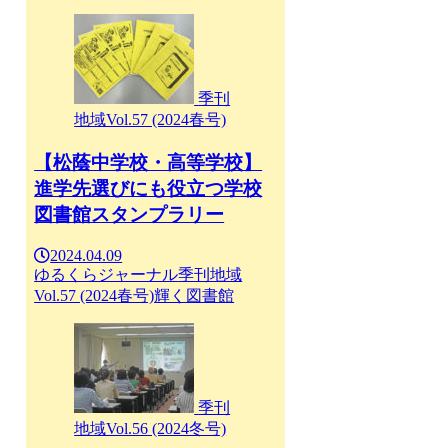
季刊
地域Vol.57 (2024春号)
【松蔭中学校・高等学校】
進学先選びにも役立つ学校
図書館スタンプラリー
2024.04.09
ゆるくらジャーナル
季刊地域
Vol.57 (2024春号)
輝く図書館
季刊
地域Vol.56 (2024冬号)