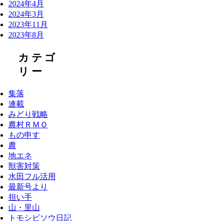
2024年4月
2024年3月
2023年11月
2023年8月
カテゴ
リー
集落
連載
みどり戦略
農村ＲＭＯ
もの申す
農
地エネ
獣害対策
水田フル活用
最新号より
担い手
山・里山
トモシビソウ日記