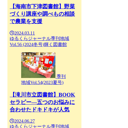
【海南市下津図書館】野菜
づくり講座や調べもの相談
で農業を支援
2024.03.11
ゆるくらジャーナル
季刊地域
Vol.56 (2024冬号)
輝く図書館
季刊
地域Vol.54(2023夏号)
【滝川市立図書館】BOOK
セラピー—五つのお悩みに
合わせたドキドキが人気
2024.06.27
ゆるくらジャーナル
季刊地域