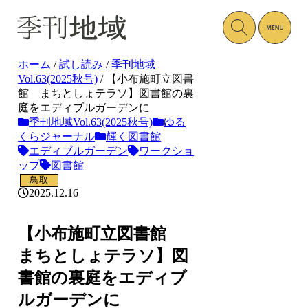
ホーム
/
試し読み
/
季刊地域
Vol.63(2025秋号)
/
【小布施町立図書
館 まちとしょテラソ】図書館の裏
庭をエディブルガーデンに
季刊地域Vol.63(2025秋号)
ゆる
くらジャーナル
輝く図書館
エディブルガーデン
ワークショ
ップ
図書館
鳥取
2025.12.16
【小布施町立図書館
まちとしょテラソ】図
書館の裏庭をエディブ
ルガーデンに