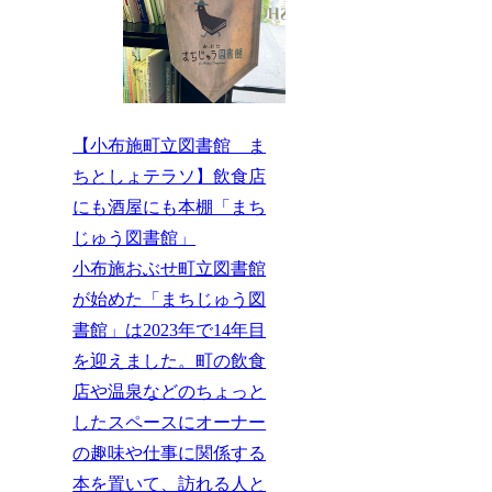
【小布施町立図書館 ま
ちとしょテラソ】飲食店
にも酒屋にも本棚「まち
じゅう図書館」
小布施おぶせ町立図書館
が始めた「まちじゅう図
書館」は2023年で14年目
を迎えました。町の飲食
店や温泉などのちょっと
したスペースにオーナー
の趣味や仕事に関係する
本を置いて、訪れる人と