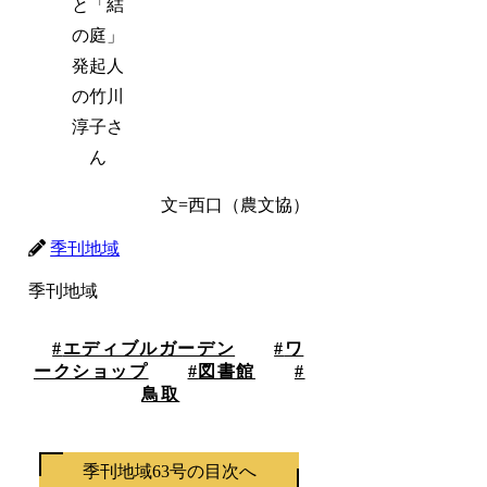
と「結
の庭」
発起人
の竹川
淳子さ
ん
文=西口（農文協）
季刊地域
季刊地域
エディブルガーデン
ワ
ークショップ
図書館
鳥取
季刊地域63号の目次へ