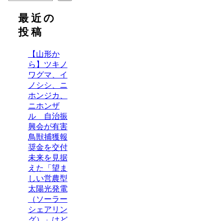
最近の
投稿
【山形か
ら】ツキノ
ワグマ、イ
ノシシ、ニ
ホンジカ、
ニホンザ
ル 自治振
興会が有害
鳥獣捕獲報
奨金を交付
未来を見据
えた「望ま
しい営農型
太陽光発電
（ソーラー
シェアリン
グ）」はど