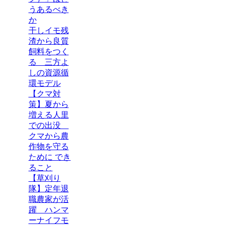
うあるべき
か
干しイモ残
渣から良質
飼料をつく
る 三方よ
しの資源循
環モデル
【クマ対
策】夏から
増える人里
での出没
クマから農
作物を守る
ために でき
ること
【草刈り
隊】定年退
職農家が活
躍 ハンマ
ーナイフモ