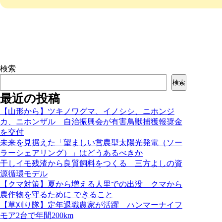
検索
検索
最近の投稿
【山形から】ツキノワグマ、イノシシ、ニホンジ
カ、ニホンザル 自治振興会が有害鳥獣捕獲報奨金
を交付
未来を見据えた「望ましい営農型太陽光発電（ソー
ラーシェアリング）」はどうあるべきか
干しイモ残渣から良質飼料をつくる 三方よしの資
源循環モデル
【クマ対策】夏から増える人里での出没 クマから
農作物を守るために できること
【草刈り隊】定年退職農家が活躍 ハンマーナイフ
モア2台で年間200km