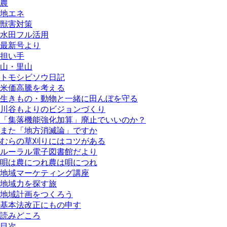
農
地エネ
獣害対策
水田フル活用
最新号より
担い手
山・里山
トモシビソウ日記
米価高騰を考える
生きもの・動物と一緒に田んぼを守る
川谷もよりのビジョンづくり
「集落機能強化加算」廃止でいいのか？
また「地方消滅論」ですか
むらの草刈りにはコツがある
ルーラル電子図書館だより
唄は農につれ農は唄につれ
地域マーケティング講座
地域力を探す旅
地域計画をつくろう
基本法改正にもの申す
読みどころ
目次