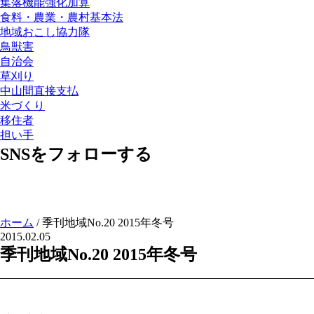
集落機能強化加算
食料・農業・農村基本法
地域おこし協力隊
鳥獣害
自治会
草刈り
中山間直接支払
米づくり
移住者
担い手
SNSをフォローする
ホーム
/
季刊地域No.20 2015年冬号
2015.02.05
季刊地域No.20 2015年冬号