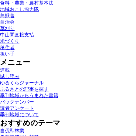
食料・農業・農村基本法
地域おこし協力隊
鳥獣害
自治会
草刈り
中山間直接支払
米づくり
移住者
担い手
メニュー
連載
試し読み
ゆるくらジャーナル
ふるさとの記事を探す
季刊地域からうまれた書籍
バックナンバー
読者アンケート
季刊地域について
おすすめのテーマ
自伐型林業