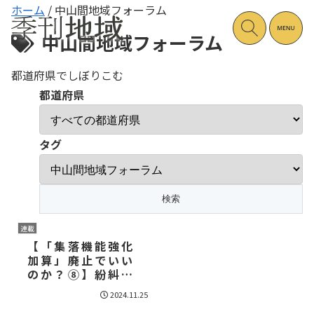
ホーム
/
中山間地域フォーラム
中山間地域フォーラム
都道府県でしぼりこむ
都道府県
タグ
連載
【「集落機能強化
加算」廃止でいい
のか？⑧】紛糾し
た第11回第三者
2024.11.25
委員会