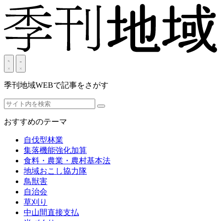
季刊地域WEBで記事をさがす
おすすめのテーマ
自伐型林業
集落機能強化加算
食料・農業・農村基本法
地域おこし協力隊
鳥獣害
自治会
草刈り
中山間直接支払