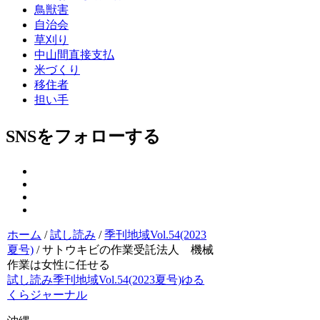
鳥獣害
自治会
草刈り
中山間直接支払
米づくり
移住者
担い手
SNSをフォローする
ホーム
/
試し読み
/
季刊地域Vol.54(2023
夏号)
/
サトウキビの作業受託法人 機械
作業は女性に任せる
試し読み
季刊地域Vol.54(2023夏号)
ゆる
くらジャーナル