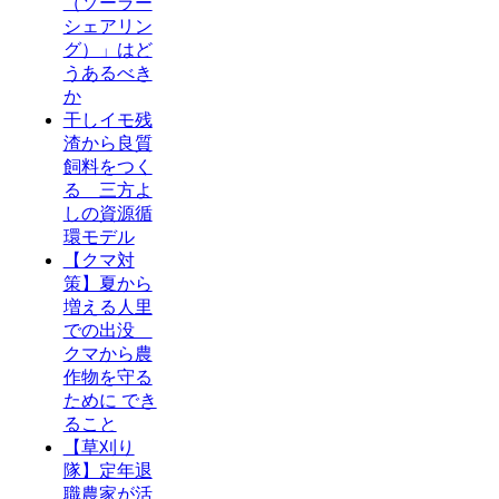
（ソーラー
シェアリン
グ）」はど
うあるべき
か
干しイモ残
渣から良質
飼料をつく
る 三方よ
しの資源循
環モデル
【クマ対
策】夏から
増える人里
での出没
クマから農
作物を守る
ために でき
ること
【草刈り
隊】定年退
職農家が活