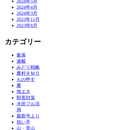
2024年5月
2024年4月
2024年3月
2023年11月
2023年8月
カテゴリー
集落
連載
みどり戦略
農村ＲＭＯ
もの申す
農
地エネ
獣害対策
水田フル活
用
最新号より
担い手
山・里山