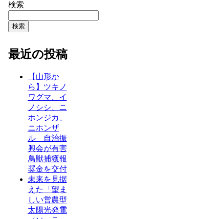
検索
検索
最近の投稿
【山形か
ら】ツキノ
ワグマ、イ
ノシシ、ニ
ホンジカ、
ニホンザ
ル 自治振
興会が有害
鳥獣捕獲報
奨金を交付
未来を見据
えた「望ま
しい営農型
太陽光発電