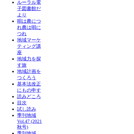
ルーラル電
子図書館だ
より
唄は農につ
れ農は唄に
つれ
地域マーケ
ティング講
座
地域力を探
す旅
地域計画を
つくろう
基本法改正
にもの申す
読みどころ
目次
試し読み
季刊地域
Vol.47 (2021
秋号)
季刊地域