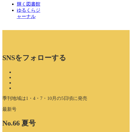
輝く図書館
ゆるくらジ
ャーナル
SNSをフォローする
季刊地域は1・4・7・10月の5日頃に発売
最新号
No.66 夏号