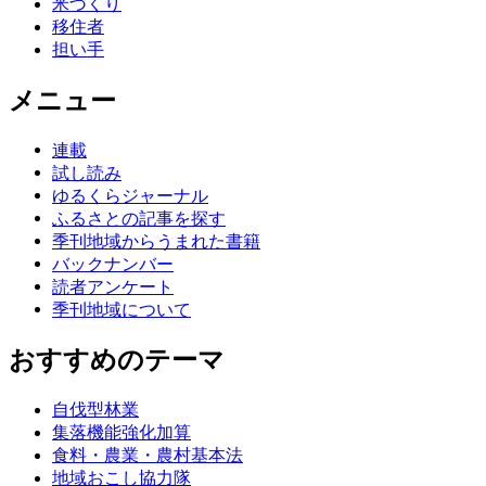
米づくり
移住者
担い手
メニュー
連載
試し読み
ゆるくらジャーナル
ふるさとの記事を探す
季刊地域からうまれた書籍
バックナンバー
読者アンケート
季刊地域について
おすすめのテーマ
自伐型林業
集落機能強化加算
食料・農業・農村基本法
地域おこし協力隊