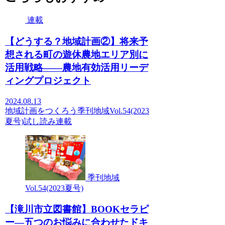
連載
【どうする？地域計画②】将来予
想される町の遊休農地エリア別に
活用戦略――農地有効活用リーデ
ィングプロジェクト
2024.08.13
地域計画をつくろう
季刊地域Vol.54(2023
夏号)
試し読み
連載
季刊地域
Vol.54(2023夏号)
【滝川市立図書館】BOOKセラピ
ー—五つのお悩みに合わせたドキ