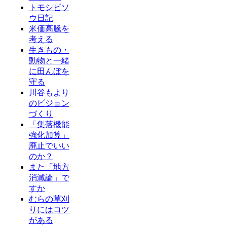
トモシビソ
ウ日記
米価高騰を
考える
生きもの・
動物と一緒
に田んぼを
守る
川谷もより
のビジョン
づくり
「集落機能
強化加算」
廃止でいい
のか？
また「地方
消滅論」で
すか
むらの草刈
りにはコツ
がある