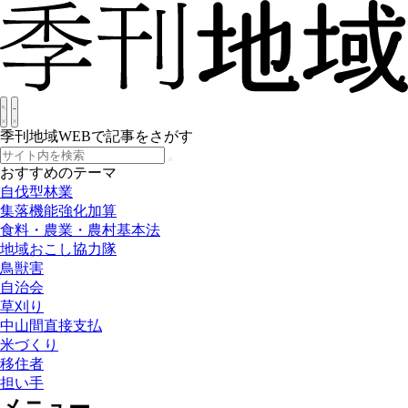
季刊地域WEBで記事をさがす
おすすめのテーマ
自伐型林業
集落機能強化加算
食料・農業・農村基本法
地域おこし協力隊
鳥獣害
自治会
草刈り
中山間直接支払
米づくり
移住者
担い手