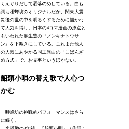
くえぐりだして洒落のめしている。曲も
詞も唖蝉坊のオリジナルだが、関東大震
災後の世の中を明るくするために描かれ
て人気を博し、日本の4コマ漫画の原点と
もいわれた麻生豊の『ノンキナトウサ
ン』を下敷きにしている。これまた他人
の人気にあやかる同工異曲の「こばんざ
め方式」で、お見事というほかない。
船頭小唄の替え歌で人心つ
かむ
唖蝉坊の挑戦的パフォーマンスはさら
に続く。
米騒動の3年後、『船頭小唄』（作詞：