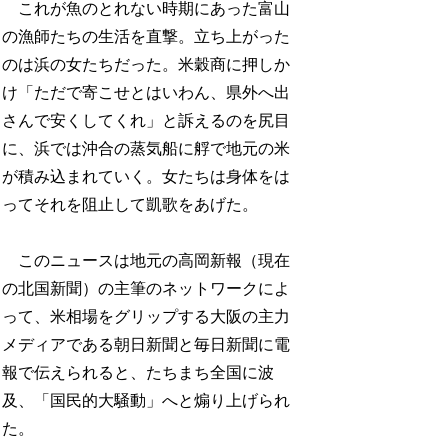
これが魚のとれない時期にあった富山
の漁師たちの生活を直撃。立ち上がった
のは浜の女たちだった。米穀商に押しか
け「ただで寄こせとはいわん、県外へ出
さんで安くしてくれ」と訴えるのを尻目
に、浜では沖合の蒸気船に艀で地元の米
が積み込まれていく。女たちは身体をは
ってそれを阻止して凱歌をあげた。
このニュースは地元の高岡新報（現在
の北国新聞）の主筆のネットワークによ
って、米相場をグリップする大阪の主力
メディアである朝日新聞と毎日新聞に電
報で伝えられると、たちまち全国に波
及、「国民的大騒動」へと煽り上げられ
た。