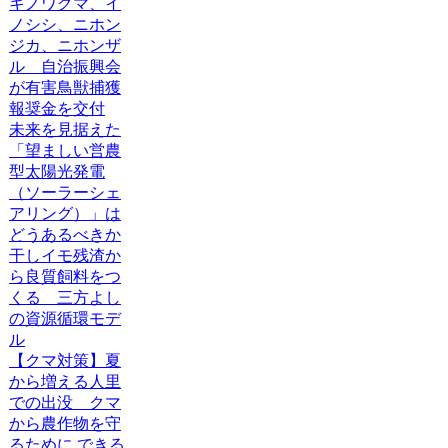
キノワグマ、イ
ノシシ、ニホン
ジカ、ニホンザ
ル 自治振興会
が有害鳥獣捕獲
報奨金を交付
未来を見据えた
「望ましい営農
型太陽光発電
（ソーラーシェ
アリング）」は
どうあるべきか
干しイモ残渣か
ら良質飼料をつ
くる 三方よし
の資源循環モデ
ル
【クマ対策】夏
から増える人里
での出没 クマ
から農作物を守
るために できる