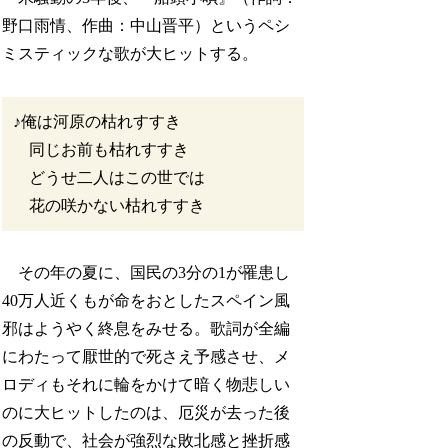
野口雨情、作曲：中山晋平）というペシ
ミスティックな歌が大ヒットする。
♪俺は河原の枯れすすき
同じお前も枯れすすき
どうせ二人はこの世では
花の咲かない枯れすすき
その年の夏に、国民の3分の1が罹患し
40万人近くもが命をおとしたスペイン風
邪はようやく終息をみせる。歌詞が全編
にわたって厭世的で死さえ予感させ、メ
ロディもそれに輪をかけて暗く物悲しい
のに大ヒットしたのは、厄災が去った後
の反動で、社会が強烈な敗北感と挫折感