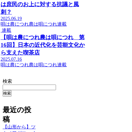
は庶民のお上に対する抗議と風
刺？
2025.06.19
唄は農につれ農は唄につれ
連載
連載
【唄は農につれ農は唄につれ 第
16回】日本の近代化を芸能文化か
ら支えた喫茶店
2025.07.16
唄は農につれ農は唄につれ
連載
検索
検索
最近の投
稿
【山形から】ツ