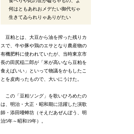
食へりや此の世が嘘ぢゃもの、よ
何はともあれおメデたい御代ぢゃ
生きてゐられりゃありがたい
豆粕とは、大豆から油を搾った残りカ
スで、牛や豚や鶏のエサとなり農産物の
有機肥料に使われていたが、当時東京市
長の田尻稲二郎が「米が高いなら豆粕を
食えばいい」といって物議をかもしたこ
とを皮肉ったもので、大いにうけた。
この「豆粕ソング」を歌いひろめたの
は、明治・大正・昭和期に活躍した演歌
師・添田唖蝉坊（そえだあぜんぼう、明
治5年～昭和19年）。