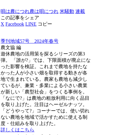
唄は農につれ農は唄につれ
米騒動
連載
この記事をシェア
X
Facebook
LINE
コピー
季刊地域57号 2024年春号
農文協 編
遊休農地の活用策を探るシリーズの第3
弾。 「誰が?」では、下限面積が廃止にな
った影響を検証。これまで農地を持たな
かった人が小さい畑を取得する動きが各
地で生まれている。農家も農地も減少し
ているが、兼業・多業による小さい農業
が新しい「農型社会」をつくる事例を。
「なにで?」は農地の粗放利用に向く品目
を取り上げた。注目はヘーゼルナッツ。
「どうやって?」コーナーでは、使い切れ
ない農地を地域で活かすために使える制
度・仕組みを取り上げた。
詳しくはこちら