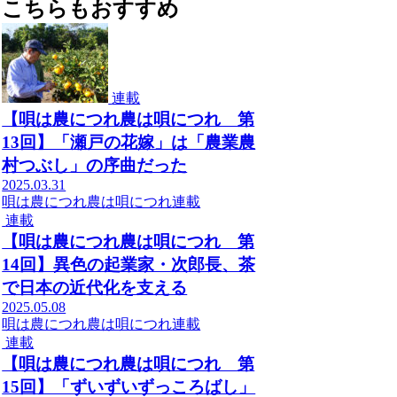
こちらもおすすめ
連載
【唄は農につれ農は唄につれ 第
13回】「瀬戸の花嫁」は「農業農
村つぶし」の序曲だった
2025.03.31
唄は農につれ農は唄につれ
連載
連載
【唄は農につれ農は唄につれ 第
14回】異色の起業家・次郎長、茶
で日本の近代化を支える
2025.05.08
唄は農につれ農は唄につれ
連載
連載
【唄は農につれ農は唄につれ 第
15回】「ずいずいずっころばし」