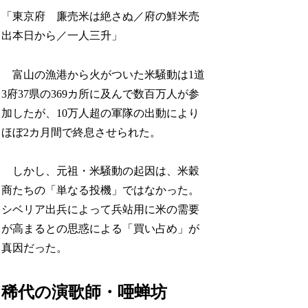
「東京府 廉売米は絶さぬ／府の鮮米売
出本日から／一人三升」
富山の漁港から火がついた米騒動は1道
3府37県の369カ所に及んで数百万人が参
加したが、10万人超の軍隊の出動により
ほぼ2カ月間で終息させられた。
しかし、元祖・米騒動の起因は、米穀
商たちの「単なる投機」ではなかった。
シベリア出兵によって兵站用に米の需要
が高まるとの思惑による「買い占め」が
真因だった。
稀代の演歌師・唖蝉坊