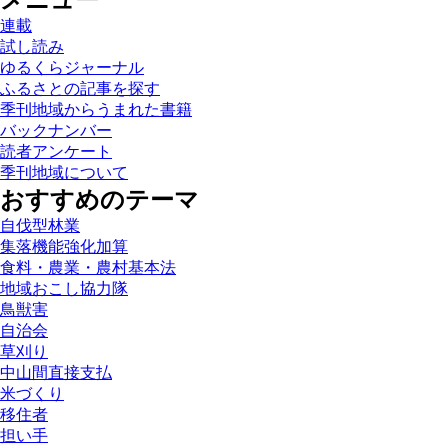
メニュー
連載
試し読み
ゆるくらジャーナル
ふるさとの記事を探す
季刊地域からうまれた書籍
バックナンバー
読者アンケート
季刊地域について
おすすめのテーマ
自伐型林業
集落機能強化加算
食料・農業・農村基本法
地域おこし協力隊
鳥獣害
自治会
草刈り
中山間直接支払
米づくり
移住者
担い手