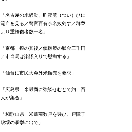
「名古屋の米騒動、昨夜竟（つい）ひに
流血を見る／警官百有余名抜剣す／群衆
より重軽傷者数十名」
「京都一揆の其後／鎮撫策の醵金三千円
／市当局は楽隊入りで慰撫する」
「仙台に市民大会外米廉売を要求」
「広島県 米穀商に強談せむとて約二百
人が集合」
「和歌山県 米穀商数戸を襲ひ、戸障子
破壊の暴挙に出で」