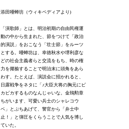
添田唖蝉坊（ウィキペディアより)
「演歌師」とは、明治初期の自由民権運
動の中から生まれた、節をつけて「政治
的演説」をおこなう「壮士節」をルーツ
とする。唖蝉坊は、幸徳秋水や堺利彦な
どの社会主義者らと交流をもち、時の権
力を揶揄することで明治末に頭角をあら
わす。たとえば、演説会に招かれると、
日露戦争をネタに「♪大臣大将の胸元にピ
カピカするものなんじゃいな。金鵄勲章
ちがいます、可愛い兵士のシャレコウ
ベ」とぶちあげて、警官から「弁士中
止！」と弾圧をくらうことで人気を博し
ていた。