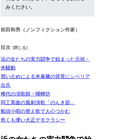
みください。
前田和男（ノンフィクション作家）
目次
浜の女たちの実力闘争で始まった元祖・
米騒動
買い占めによる米暴騰の背景にシベリア
出兵
稀代の演歌師・唖蝉坊
同工異曲の風刺演歌「のんき節」
船頭小唄の替え歌で人心つかむ
危くも儚い大正デモクラシー