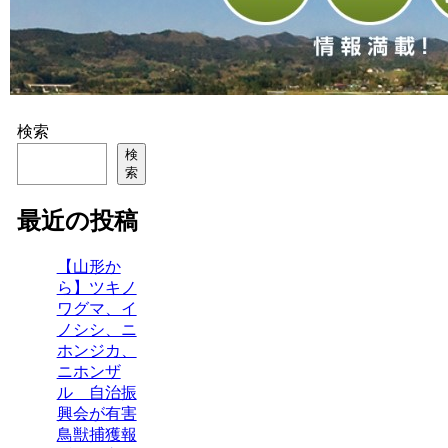
検索
検
索
最近の投稿
【山形か
ら】ツキノ
ワグマ、イ
ノシシ、ニ
ホンジカ、
ニホンザ
ル 自治振
興会が有害
鳥獣捕獲報