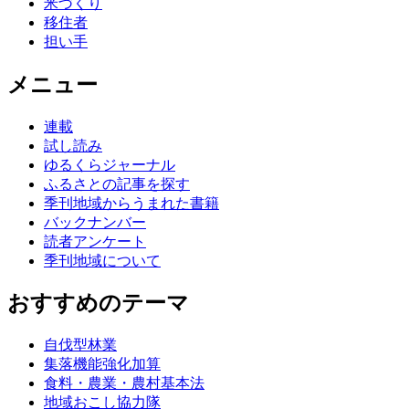
米づくり
移住者
担い手
メニュー
連載
試し読み
ゆるくらジャーナル
ふるさとの記事を探す
季刊地域からうまれた書籍
バックナンバー
読者アンケート
季刊地域について
おすすめのテーマ
自伐型林業
集落機能強化加算
食料・農業・農村基本法
地域おこし協力隊