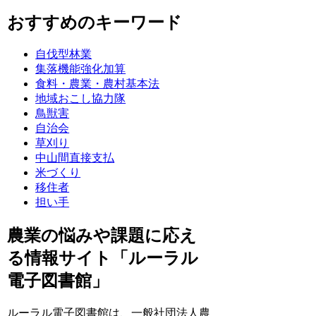
おすすめのキーワード
自伐型林業
集落機能強化加算
食料・農業・農村基本法
地域おこし協力隊
鳥獣害
自治会
草刈り
中山間直接支払
米づくり
移住者
担い手
農業の悩みや課題に応え
る情報サイト「ルーラル
電子図書館」
ルーラル電子図書館は、一般社団法人農