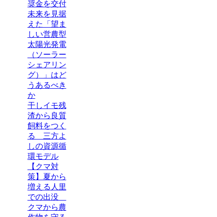
奨金を交付
未来を見据
えた「望ま
しい営農型
太陽光発電
（ソーラー
シェアリン
グ）」はど
うあるべき
か
干しイモ残
渣から良質
飼料をつく
る 三方よ
しの資源循
環モデル
【クマ対
策】夏から
増える人里
での出没
クマから農