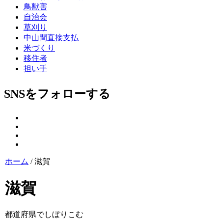
鳥獣害
自治会
草刈り
中山間直接支払
米づくり
移住者
担い手
SNSをフォローする
ホーム
/
滋賀
滋賀
都道府県でしぼりこむ