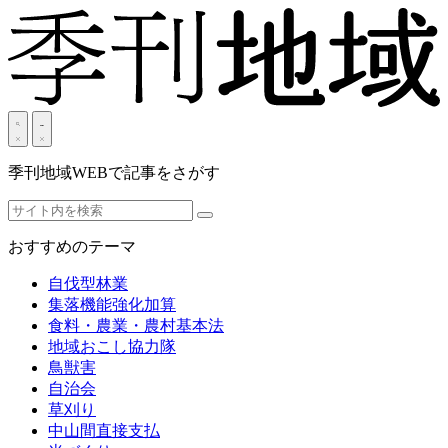
季刊地域WEBで記事をさがす
おすすめのテーマ
自伐型林業
集落機能強化加算
食料・農業・農村基本法
地域おこし協力隊
鳥獣害
自治会
草刈り
中山間直接支払