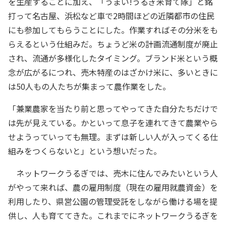
を生産することに加え、「うまい!うるぎ米育て隊」と銘
打って名古屋、浜松など車で2時間ほどの近隣都市の住民
にも参加してもらうことにした。作業すればその分米をも
らえるという仕組みだ。ちょうど米の計画流通制度が廃止
され、流通が多様化したタイミング。ブランド米という概
念が広がるにつれ、売木特産のはざかけ米に、多いときに
は50人もの人たちが集まって農作業をした。
「兼業農家を当たり前と思ってやってきた自分たちだけで
は先が見えている。かといって息子を連れてきて農業やら
せようっていっても無理。まずは新しい人が入ってくる仕
組みをつくらないと」という想いだった。
ネットワークうるぎでは、売木に住んでみたいという人
がやって来れば、農の雇用制度（現在の雇用就農資金）を
利用したり、県営公園の管理受託をしながら働ける場を提
供し、人も育ててきた。これまでにネットワークうるぎを