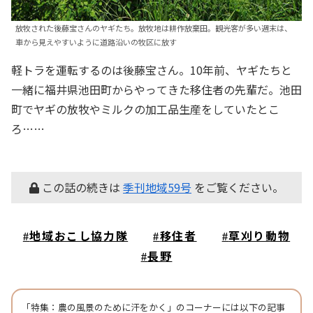
放牧された後藤宝さんのヤギたち。放牧地は耕作放棄田。観光客が多い週末は、
車から見えやすいように道路沿いの牧区に放す
軽トラを運転するのは後藤宝さん。10年前、ヤギたちと
一緒に福井県池田町からやってきた移住者の先輩だ。池田
町でヤギの放牧やミルクの加工品生産をしていたとこ
ろ……
この話の続きは
季刊地域59号
をご覧ください。
地域おこし協力隊
移住者
草刈り動物
長野
「
特集：農の風景のために汗をかく
」のコーナーには以下の記事