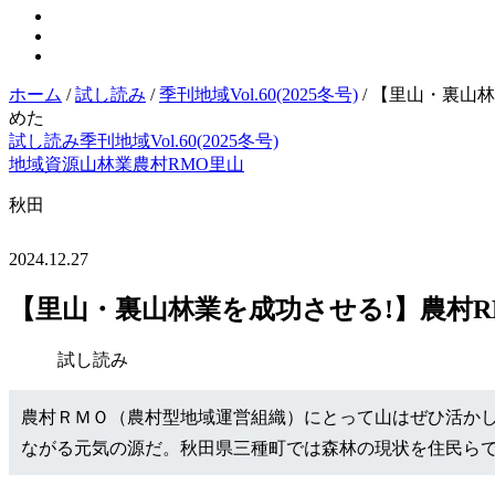
ホーム
/
試し読み
/
季刊地域Vol.60(2025冬号)
/
【里山・裏山林
めた
試し読み
季刊地域Vol.60(2025冬号)
地域資源
山
林業
農村RMO
里山
秋田
2024.12.27
【里山・裏山林業を成功させる!】農村R
試し読み
農村ＲＭＯ（農村型地域運営組織）にとって山はぜひ活か
ながる元気の源だ。秋田県三種町では森林の現状を住民ら