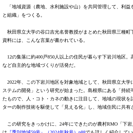
「地域資源（農地、水利施設や山）を共同管理して、利益
と組織」をつくる。
秋田県立大学の谷口吉光名誉教授がまとめた秋田県三種町下
資料には、こんな言葉が書かれている。
12の集落に約400戸850人以上の住民が暮らす下岩川地区
など自主的な地域づくりが活発だ。
2022年、この下岩川地区を対象地域として、秋田県立大学
ステムの開発」という研究が始まった。島根県にある「持続
たもので、人・コト・カネの動きに注目して、地域の現状を
ターの制作技術を駆使して「見える化」し、地域住民に共有
この研究をきっかけに、24年にできたのが農村RMO「下
は
『季刊地域59号』（2024年秋号）p88
でも詳しく紹介してい