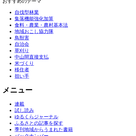
おすすめのテーマ
自伐型林業
集落機能強化加算
食料・農業・農村基本法
地域おこし協力隊
鳥獣害
自治会
草刈り
中山間直接支払
米づくり
移住者
担い手
メニュー
連載
試し読み
ゆるくらジャーナル
ふるさとの記事を探す
季刊地域からうまれた書籍
バックナンバー