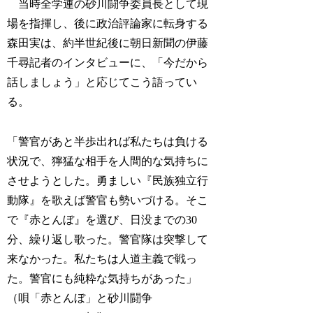
当時全学連の砂川闘争委員長として現
場を指揮し、後に政治評論家に転身する
森田実は、約半世紀後に朝日新聞の伊藤
千尋記者のインタビューに、「今だから
話しましょう」と応じてこう語ってい
る。
「警官があと半歩出れば私たちは負ける
状況で、獰猛な相手を人間的な気持ちに
させようとした。勇ましい『民族独立行
動隊』を歌えば警官も勢いづける。そこ
で『赤とんぼ』を選び、日没までの30
分、繰り返し歌った。警官隊は突撃して
来なかった。私たちは人道主義で戦っ
た。警官にも純粋な気持ちがあった」
（唄「赤とんぼ」と砂川闘争