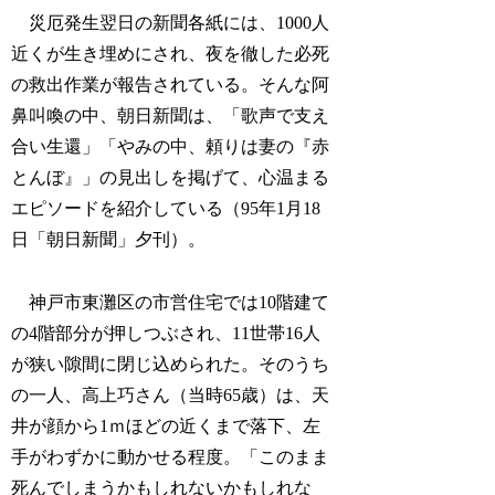
災厄発生翌日の新聞各紙には、1000人
近くが生き埋めにされ、夜を徹した必死
の救出作業が報告されている。そんな阿
鼻叫喚の中、朝日新聞は、「歌声で支え
合い生還」「やみの中、頼りは妻の『赤
とんぼ』」の見出しを掲げて、心温まる
エピソードを紹介している（95年1月18
日「朝日新聞」夕刊）。
神戸市東灘区の市営住宅では10階建て
の4階部分が押しつぶされ、11世帯16人
が狭い隙間に閉じ込められた。そのうち
の一人、高上巧さん（当時65歳）は、天
井が顔から1ｍほどの近くまで落下、左
手がわずかに動かせる程度。「このまま
死んでしまうかもしれないかもしれな