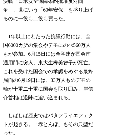
決戦「日米安全保障条約批准反対闘
争」、世にいう「60年安保」を盛り上げ
るのに一役も二役も買った。
1年以上にわたった抗議行動には、全
国6000カ所の集会やデモにのべ560万人
もが参加。6月15日には全学連が国会南
通用門に突入、東大生樺美智子が死亡。
これを受けた国会での承認をめぐる最終
局面の6月19日には、33万人ものデモの
輪が十重二十重に国会を取り囲み、岸信
介首相は退陣に追い込まれる。
しばしば歴史ではバタフライエフェク
トが起きる。「赤とんぼ」もその典型だ
った。