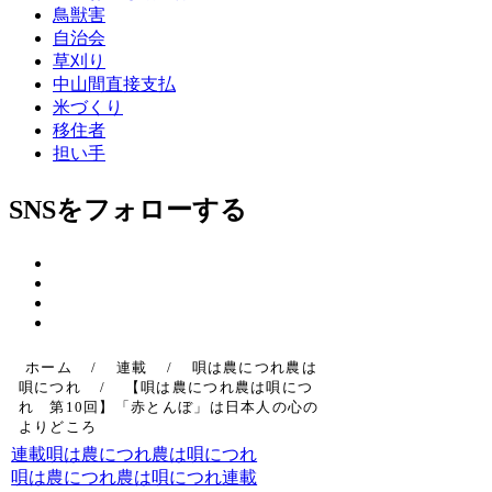
鳥獣害
自治会
草刈り
中山間直接支払
米づくり
移住者
担い手
SNSをフォローする
ホーム
/
連載
/
唄は農につれ農は
唄につれ
/
【唄は農につれ農は唄につ
れ 第10回】「赤とんぼ」は日本人の心の
よりどころ
連載
唄は農につれ農は唄につれ
唄は農につれ農は唄につれ
連載