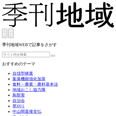
季刊地域WEBで記事をさがす
おすすめのテーマ
自伐型林業
集落機能強化加算
食料・農業・農村基本法
地域おこし協力隊
鳥獣害
自治会
草刈り
中山間直接支払