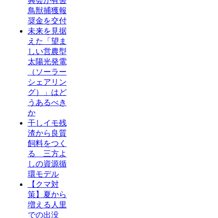
興会が有害
鳥獣捕獲報
奨金を交付
未来を見据
えた「望ま
しい営農型
太陽光発電
（ソーラー
シェアリン
グ）」はど
うあるべき
か
干しイモ残
渣から良質
飼料をつく
る 三方よ
しの資源循
環モデル
【クマ対
策】夏から
増える人里
での出没