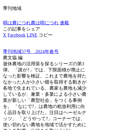
季刊地域
唄は農につれ農は唄につれ
連載
この記事をシェア
X
Facebook
LINE
コピー
季刊地域57号 2024年春号
農文協 編
遊休農地の活用策を探るシリーズの第3
弾。 「誰が?」では、下限面積が廃止に
なった影響を検証。これまで農地を持た
なかった人が小さい畑を取得する動きが
各地で生まれている。農家も農地も減少
しているが、兼業・多業による小さい農
業が新しい「農型社会」をつくる事例
を。 「なにで?」は農地の粗放利用に向
く品目を取り上げた。注目はヘーゼルナ
ッツ。 「どうやって?」コーナーでは、
使い切れない農地を地域で活かすために