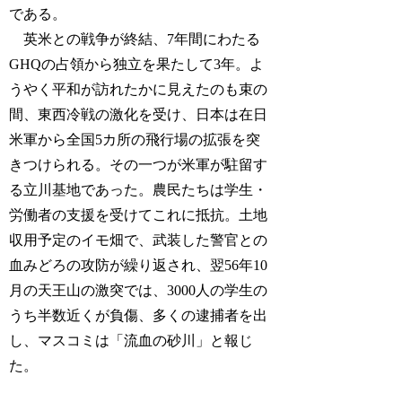
である。
英米との戦争が終結、7年間にわたる
GHQの占領から独立を果たして3年。よ
うやく平和が訪れたかに見えたのも束の
間、東西冷戦の激化を受け、日本は在日
米軍から全国5カ所の飛行場の拡張を突
きつけられる。その一つが米軍が駐留す
る立川基地であった。農民たちは学生・
労働者の支援を受けてこれに抵抗。土地
収用予定のイモ畑で、武装した警官との
血みどろの攻防が繰り返され、翌56年10
月の天王山の激突では、3000人の学生の
うち半数近くが負傷、多くの逮捕者を出
し、マスコミは「流血の砂川」と報じ
た。