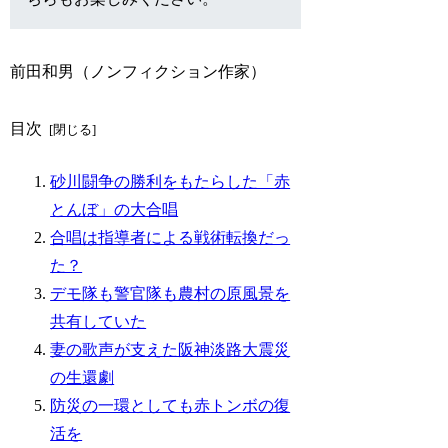
前田和男（ノンフィクション作家）
目次
砂川闘争の勝利をもたらした「赤
とんぼ」の大合唱
合唱は指導者による戦術転換だっ
た？
デモ隊も警官隊も農村の原風景を
共有していた
妻の歌声が支えた阪神淡路大震災
の生還劇
防災の一環としても赤トンボの復
活を