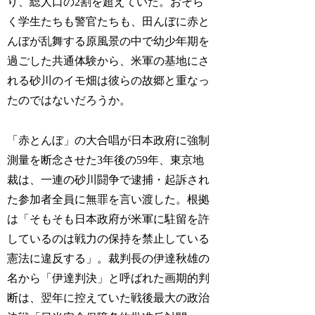
り、総人口の2割を超えていた。おそら
く学生たちも警官たちも、田んぼに赤と
んぼが乱舞する原風景の中で幼少年期を
過ごした共通体験から、米軍の基地にさ
れる砂川のイモ畑は彼らの故郷と重なっ
たのではないだろうか。
「赤とんぼ」の大合唱が日本政府に強制
測量を断念させた3年後の59年、東京地
裁は、一連の砂川闘争で逮捕・起訴され
た参加者全員に無罪を言い渡した。根拠
は「そもそも日本政府が米軍に駐留を許
しているのは戦力の保持を禁止している
憲法に違反する」。裁判長の伊達秋雄の
名から「伊達判決」と呼ばれた画期的判
断は、翌年に控えていた戦後最大の政治