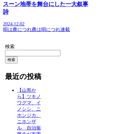
スーン地帯を舞台にした一大叙事
詩
2024.12.02
唄は農につれ農は唄につれ
連載
検索
検索
最近の投稿
【山形か
ら】ツキノ
ワグマ、イ
ノシシ、ニ
ホンジカ、
ニホンザ
ル 自治振