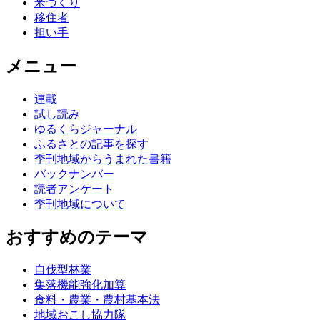
米づくり
移住者
担い手
メニュー
連載
試し読み
ゆるくらジャーナル
ふるさとの記事を探す
季刊地域からうまれた書籍
バックナンバー
読者アンケート
季刊地域について
おすすめのテーマ
自伐型林業
集落機能強化加算
食料・農業・農村基本法
地域おこし協力隊