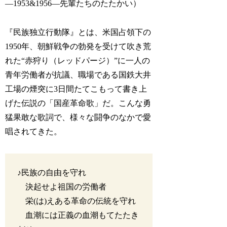
―1953&1956―先輩たちのたたかい）
『民族独立行動隊』とは、米国占領下の
1950年、朝鮮戦争の勃発を受けて吹き荒
れた“赤狩り（レッドパージ）”に一人の
青年労働者が抗議、職場である国鉄大井
工場の煙突に3日間たてこもって書き上
げた伝説の「国産革命歌」だ。こんな勇
猛果敢な歌詞で、様々な闘争のなかで愛
唱されてきた。
♪民族の自由を守れ
決起せよ祖国の労働者
栄(は)えある革命の伝統を守れ
血潮には正義の血潮もてたたき