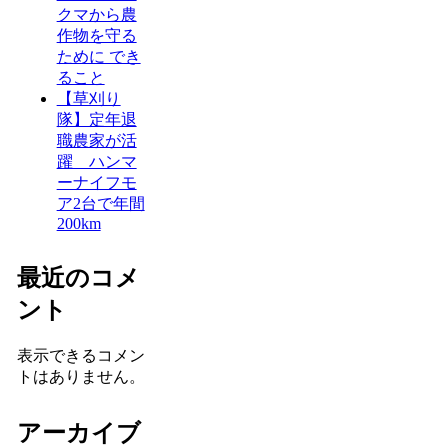
クマから農
作物を守る
ために でき
ること
【草刈り
隊】定年退
職農家が活
躍 ハンマ
ーナイフモ
ア2台で年間
200km
最近のコメ
ント
表示できるコメン
トはありません。
アーカイブ