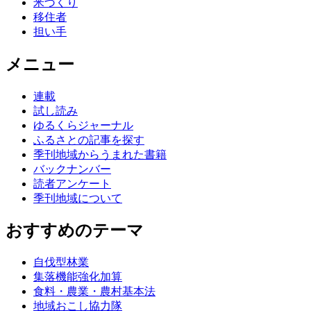
米づくり
移住者
担い手
メニュー
連載
試し読み
ゆるくらジャーナル
ふるさとの記事を探す
季刊地域からうまれた書籍
バックナンバー
読者アンケート
季刊地域について
おすすめのテーマ
自伐型林業
集落機能強化加算
食料・農業・農村基本法
地域おこし協力隊