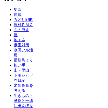
集落
連載
みどり戦略
農村ＲＭＯ
もの申す
農
地エネ
獣害対策
水田フル活
用
最新号より
担い手
山・里山
トモシビソ
ウ日記
米価高騰を
考える
生きもの・
動物と一緒
に田んぼを