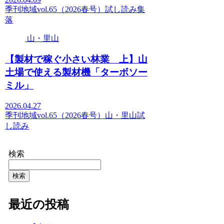
季刊地域vol.65（2026春号）
試し読み
集
落
山・里山
【製材で稼ぐ小さい林業 上】山
土場で使える製材機「ターボソー
ミル」
2026.04.27
季刊地域vol.65（2026春号）
山・里山
試
し読み
検索
検索
最近の投稿