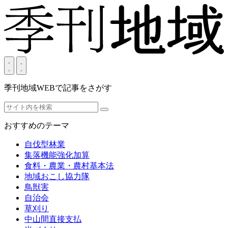
季刊地域WEBで記事をさがす
おすすめのテーマ
自伐型林業
集落機能強化加算
食料・農業・農村基本法
地域おこし協力隊
鳥獣害
自治会
草刈り
中山間直接支払