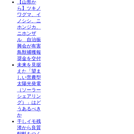
【山形か
ら】ツキノ
ワグマ、イ
ノシシ、ニ
ホンジカ、
ニホンザ
ル 自治振
興会が有害
鳥獣捕獲報
奨金を交付
未来を見据
えた「望ま
しい営農型
太陽光発電
（ソーラー
シェアリン
グ）」はど
うあるべき
か
干しイモ残
渣から良質
飼料をつく