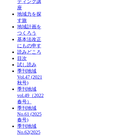
ティング講
座
地域力を探
す旅
地域計画を
つくろう
基本法改正
にもの申す
読みどころ
目次
試し読み
季刊地域
Vol.47 (2021
秋号)
季刊地域
vol.49（2022
春号）
季刊地域
No.61 (2025
春号)
季刊地域
No.62(2025