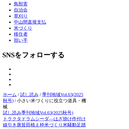
鳥獣害
自治会
草刈り
中山間直接支払
米づくり
移住者
担い手
SNSをフォローする
ホーム
/
試し読み
/
季刊地域Vol.63(2025
秋号)
/
小さい米づくりに役立つ道具・機
械
試し読み
季刊地域Vol.63(2025秋号)
トラクタ
ドラムシーダ―
はざ掛け
作付け
線引き
唐箕
田植え枠
米づくり
米騒動
足踏