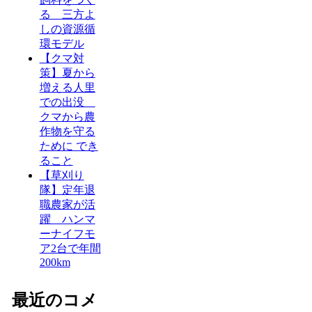
る 三方よ
しの資源循
環モデル
【クマ対
策】夏から
増える人里
での出没
クマから農
作物を守る
ために でき
ること
【草刈り
隊】定年退
職農家が活
躍 ハンマ
ーナイフモ
ア2台で年間
200km
最近のコメ