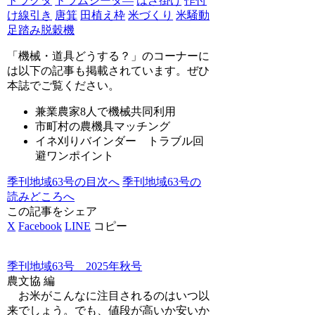
トラクタ
ドラムシーダ―
はざ掛け
作付
け線引き
唐箕
田植え枠
米づくり
米騒動
足踏み脱穀機
「
機械・道具どうする？
」のコーナーに
は以下の記事も掲載されています。ぜひ
本誌でご覧ください。
兼業農家8人で機械共同利用
市町村の農機具マッチング
イネ刈りバインダー トラブル回
避ワンポイント
季刊地域63号の目次へ
季刊地域63号の
読みどころへ
この記事をシェア
X
Facebook
LINE
コピー
季刊地域63号 2025年秋号
農文協 編
お米がこんなに注目されるのはいつ以
来でしょう。でも、値段が高いか安いか