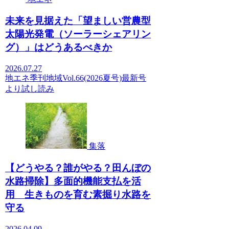
未来を見据えた「望ましい営農型
太陽光発電（ソーラーシェアリン
グ）」はどうあるべきか
2026.07.27
地エネ
季刊地域Vol.66(2026夏号)
最新号
より
試し読み
集落
【どうやる？誰がやる？田んぼの
水路掃除】多面的機能支払を活
用 生きものを育む素掘り水路を
守る
2026.04.09