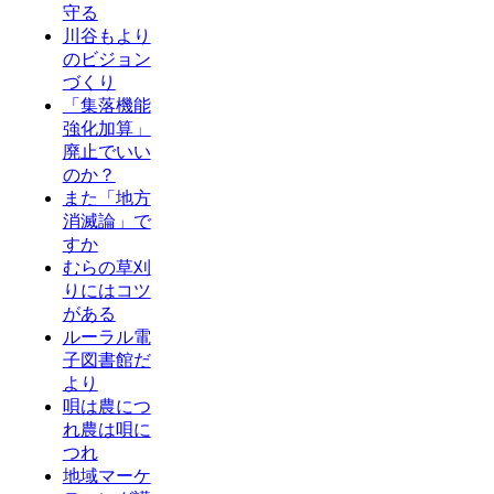
守る
川谷もより
のビジョン
づくり
「集落機能
強化加算」
廃止でいい
のか？
また「地方
消滅論」で
すか
むらの草刈
りにはコツ
がある
ルーラル電
子図書館だ
より
唄は農につ
れ農は唄に
つれ
地域マーケ