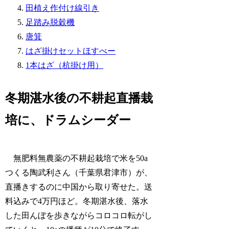
田植え作付け線引き
足踏み脱穀機
唐箕
はざ掛けセットほすべー
1本はざ（杭掛け用）
冬期湛水後の不耕起直播栽
培に、ドラムシーダー
無肥料無農薬の不耕起栽培で米を50a
つくる陶武利さん（千葉県君津市）が、
直播きするのに中国から取り寄せた。送
料込みで4万円ほど。冬期湛水後、落水
した田んぼを歩きながらコロコロ転がし