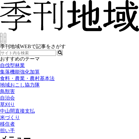
季刊地域WEBで記事をさがす
おすすめのテーマ
自伐型林業
集落機能強化加算
食料・農業・農村基本法
地域おこし協力隊
鳥獣害
自治会
草刈り
中山間直接支払
米づくり
移住者
担い手