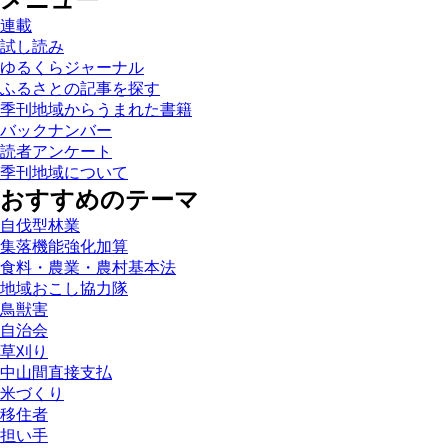
メニュー
連載
試し読み
ゆるくらジャーナル
ふるさとの記事を探す
季刊地域からうまれた書籍
バックナンバー
読者アンケート
季刊地域について
おすすめのテーマ
自伐型林業
集落機能強化加算
食料・農業・農村基本法
地域おこし協力隊
鳥獣害
自治会
草刈り
中山間直接支払
米づくり
移住者
担い手