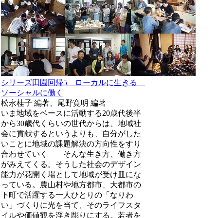
シリーズ田園回帰5 ローカルに生きる
ソーシャルに働く
松永桂子 編著、尾野寛明 編著
いま地域をベースに活動する20歳代後半
から30歳代くらいの世代からは、地域社
会に貢献するというよりも、自分がした
いことに地域の課題解決の方向性をすり
合わせていく――そんな生き方、働き方
がみえてくる。そうした社会のデザイン
能力が花開く場として地域が受け皿にな
っている。農山村や地方都市、大都市の
下町で活躍する一人ひとりの「なりわ
い」づくりに光を当て、そのライフスタ
イルや価値観を浮き彫りにする。若者を