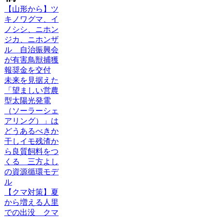
【山形から】ツ
キノワグマ、イ
ノシシ、ニホン
ジカ、ニホンザ
ル 自治振興会
が有害鳥獣捕獲
報奨金を交付
未来を見据えた
「望ましい営農
型太陽光発電
（ソーラーシェ
アリング）」は
どうあるべきか
干しイモ残渣か
ら良質飼料をつ
くる 三方よし
の資源循環モデ
ル
【クマ対策】夏
から増える人里
での出没 クマ