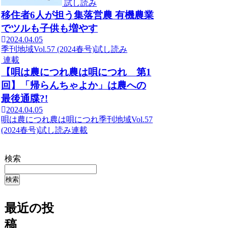
試し読み
移住者6人が担う集落営農 有機農業
でツルも子供も増やす
2024.04.05
季刊地域Vol.57 (2024春号)
試し読み
連載
【唄は農につれ農は唄につれ 第1
回】「帰らんちゃよか」は農への
最後通牒?!
2024.04.05
唄は農につれ農は唄につれ
季刊地域Vol.57
(2024春号)
試し読み
連載
検索
検索
最近の投
稿