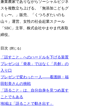
兼業農家でありながらソーシャルビジネ
スを複数立ち上げる。「無添加こどもグ
ミぃ〜。」販売、「くつろぎたいのも
山々」運営、女性の社会起業スクール
「SBC」主宰、株式会社やまやま代表取
締役。
目次
「話すこと」へのハードルを下げる装置
プレゼンは「発表」ではなく「共創」の
入り口
プレゼンで変わった一人——看護師・福
田彰美さんの挑戦
「語ること」は、自分自身を見つめ直す
ことでもある
地域は「語ることで動き出す」