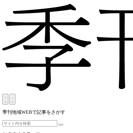
季刊地域WEBで記事をさがす