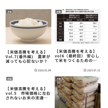
連載
連載
【米価高騰を考える】
【米価高騰を考える】
vol6（最終回） 安心し
Vol.7(番外編) 農家が
て米をつくるための
減っても心配ないか？
「岩盤」、直接支払い
が必要だ
2026.01.09
2025.07.15
連載
連載
【米価高騰を考える】
vol.5 市場価格に左右
されないお米の流通②――
自給家族を全国に広め
たい