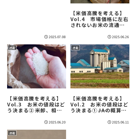
【米価高騰を考える】
Vol.4 市場価格に左右
されないお米の流通①――
縁故米＆地元販売
2025.07.08
2025.06.26
連載
連載
【米価高騰を考える】
【米価高騰を考える】
Vol.3 お米の値段はど
Vol.2 お米の値段はど
う決まる②――米卸、相対
う決まる①――JAの概算金
取引とは？
とは?
2025.06.20
2025.06.11
連載