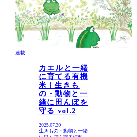
連載
カエルと一緒
に育てる有機
米｜生きも
の・動物と一
緒に田んぼを
守る vol.2
2025.07.30
生きもの・動物と一緒