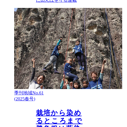
に田んぼを守る
連載
季刊地域No.61
(2025春号)
栽培から染め
るところまで