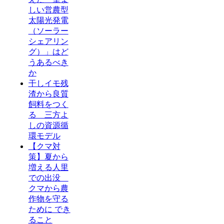
しい営農型
太陽光発電
（ソーラー
シェアリン
グ）」はど
うあるべき
か
干しイモ残
渣から良質
飼料をつく
る 三方よ
しの資源循
環モデル
【クマ対
策】夏から
増える人里
での出没
クマから農
作物を守る
ために でき
ること