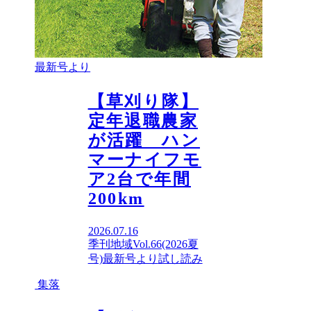
最新号より
【草刈り隊】
定年退職農家
が活躍 ハン
マーナイフモ
ア2台で年間
200km
2026.07.16
季刊地域Vol.66(2026夏
号)
最新号より
試し読み
集落