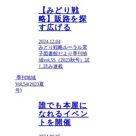
【みどり戦
略】販路を探
す広げる
2024.12.04
みどり戦略
ルーラル電
子図書館だより
季刊地
域vol.55（2023秋号）
試
し読み
連載
季刊地域
Vol.54(2023夏
号)
誰でも本屋に
なれるイベン
トを開催