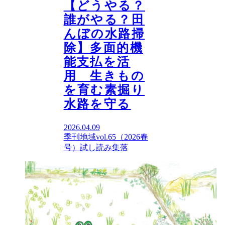
【どうやる？
誰がやる？田
んぼの水路掃
除】多面的機
能支払を活
用 生きもの
を育む素掘り
水路を守る
2026.04.09
季刊地域vol.65（2026春
号）
試し読み
集落