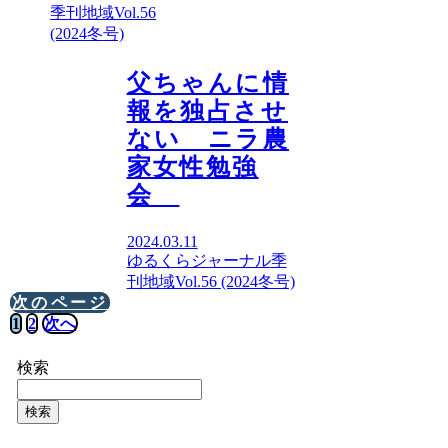
季刊地域Vol.56
(2024冬号)
父ちゃんに情
報を独占させ
ない ニラ農
家女性勉強
会
2024.03.11
ゆるくらジャーナル
季
刊地域Vol.56 (2024冬号)
次のページ
1
2
次へ
検索
検索