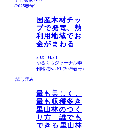
(2025春号)
国産木材チッ
プで発電、熱
利用地域でお
金がまわる
2025.04.28
ゆるくらジャーナル
季
刊地域No.61 (2025春号)
試し読み
最も美しく、
最も収穫多き
里山林のつく
り方 誰でも
できる里山林