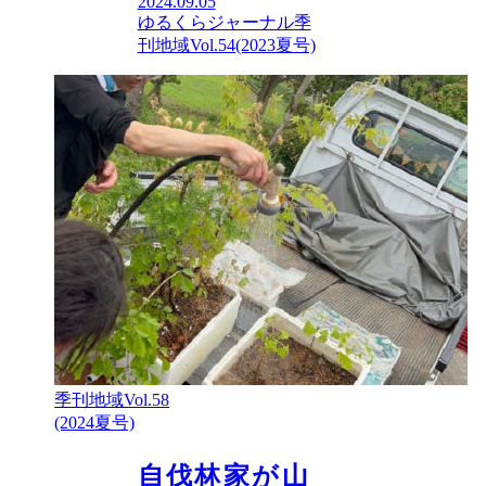
2024.09.05
ゆるくらジャーナル
季
刊地域Vol.54(2023夏号)
季刊地域Vol.58
(2024夏号)
自伐林家が山