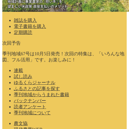
雑誌を購入
電子書籍を購入
定期購読
次回予告
季刊地域67号は10月5日発売！次回の特集は、「いろんな地
図、フル活用」です。お楽しみに！
連載
試し読み
ゆるくらジャーナル
ふるさとの記事を探す
季刊地域からうまれた書籍
バックナンバー
読者アンケート
季刊地域について
農文協