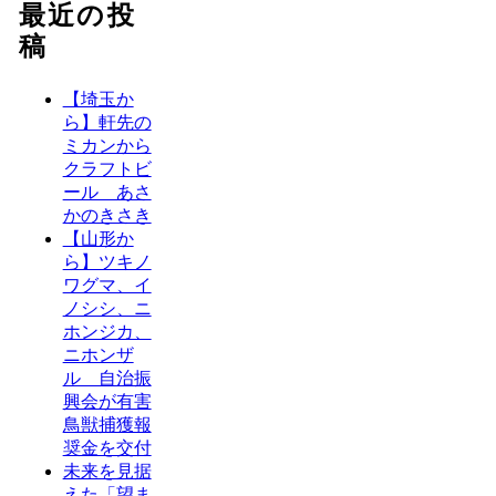
最近の投
稿
【埼玉か
ら】軒先の
ミカンから
クラフトビ
ール あさ
かのきさき
【山形か
ら】ツキノ
ワグマ、イ
ノシシ、ニ
ホンジカ、
ニホンザ
ル 自治振
興会が有害
鳥獣捕獲報
奨金を交付
未来を見据
えた「望ま