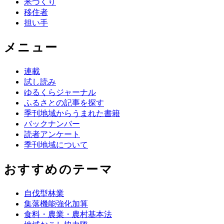
米づくり
移住者
担い手
メニュー
連載
試し読み
ゆるくらジャーナル
ふるさとの記事を探す
季刊地域からうまれた書籍
バックナンバー
読者アンケート
季刊地域について
おすすめのテーマ
自伐型林業
集落機能強化加算
食料・農業・農村基本法