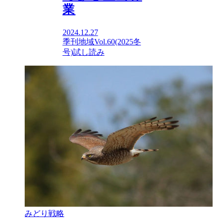
業
2024.12.27
季刊地域Vol.60(2025冬
号)
試し読み
みどり戦略