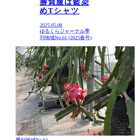
勝負服は藍染
めTシャツ
2025.05.08
ゆるくらジャーナル
季
刊地域No.61 (2025春号)
季刊地域No.61