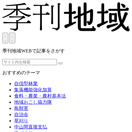
季刊地域WEBで記事をさがす
おすすめのテーマ
自伐型林業
集落機能強化加算
食料・農業・農村基本法
地域おこし協力隊
鳥獣害
自治会
草刈り
中山間直接支払