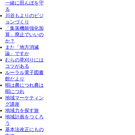
一緒に田んぼを守
る
川谷もよりのビジ
ョンづくり
「集落機能強化加
算」廃止でいいの
か？
また「地方消滅
論」ですか
むらの草刈りには
コツがある
ルーラル電子図書
館だより
唄は農につれ農は
唄につれ
地域マーケティン
グ講座
地域力を探す旅
地域計画をつくろ
う
基本法改正にもの