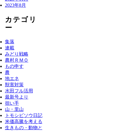
2023年8月
カテゴリ
ー
集落
連載
みどり戦略
農村ＲＭＯ
もの申す
農
地エネ
獣害対策
水田フル活用
最新号より
担い手
山・里山
トモシビソウ日記
米価高騰を考える
生きもの・動物と