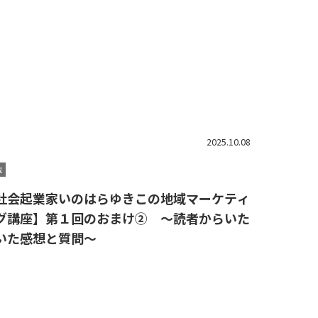
2025.10.08
載
社会起業家いのはらゆきこの地域マーケティ
グ講座】第１回のおまけ② ～読者からいた
いた感想と質問～