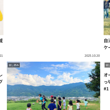
域
自
ケ
21
2025.10.20
試し読み
試
レ
オ
グ
っ
#1