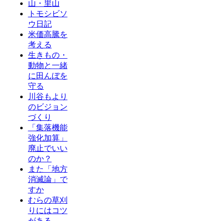
山・里山
トモシビソ
ウ日記
米価高騰を
考える
生きもの・
動物と一緒
に田んぼを
守る
川谷もより
のビジョン
づくり
「集落機能
強化加算」
廃止でいい
のか？
また「地方
消滅論」で
すか
むらの草刈
りにはコツ
がある