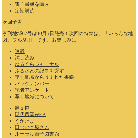
電子書籍を購入
定期購読
次回予告
季刊地域67号は10月5日発売！次回の特集は、「いろんな地
図、フル活用」です。お楽しみに！
連載
試し読み
ゆるくらジャーナル
ふるさとの記事を探す
季刊地域からうまれた書籍
バックナンバー
読者アンケート
季刊地域について
農文協
現代農業WEB
うかたま
田舎の本屋さん
ルーラル電子図書館