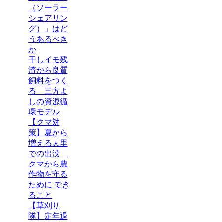
（ソーラー
シェアリン
グ）」はど
うあるべき
か
干しイモ残
渣から良質
飼料をつく
る 三方よ
しの資源循
環モデル
【クマ対
策】夏から
増える人里
での出没
クマから農
作物を守る
ために でき
ること
【草刈り
隊】定年退