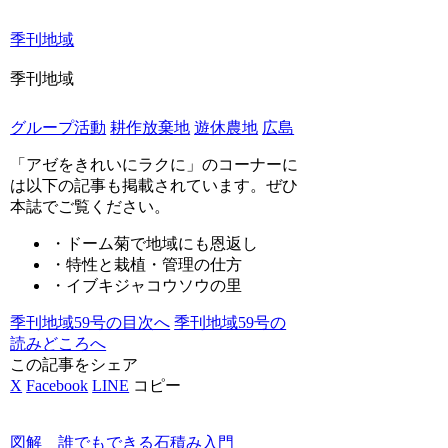
季刊地域
季刊地域
グループ活動
耕作放棄地
遊休農地
広島
「
アゼをきれいにラクに
」のコーナーに
は以下の記事も掲載されています。ぜひ
本誌でご覧ください。
・ドーム菊で地域にも恩返し
・特性と栽植・管理の仕方
・イブキジャコウソウの里
季刊地域59号の目次へ
季刊地域59号の
読みどころへ
この記事をシェア
X
Facebook
LINE
コピー
図解 誰でもできる石積み入門