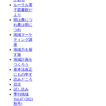
ルーラル電
子図書館だ
より
唄は農につ
れ農は唄に
つれ
地域マーケ
ティング講
座
地域力を探
す旅
地域計画を
つくろう
基本法改正
にもの申す
読みどころ
目次
試し読み
季刊地域
Vol.47 (2021
秋号)