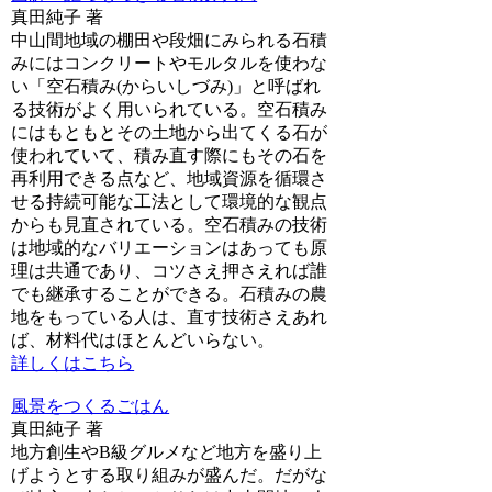
真田純子 著
中山間地域の棚田や段畑にみられる石積
みにはコンクリートやモルタルを使わな
い「空石積み(からいしづみ)」と呼ばれ
る技術がよく用いられている。空石積み
にはもともとその土地から出てくる石が
使われていて、積み直す際にもその石を
再利用できる点など、地域資源を循環さ
せる持続可能な工法として環境的な観点
からも見直されている。空石積みの技術
は地域的なバリエーションはあっても原
理は共通であり、コツさえ押さえれば誰
でも継承することができる。石積みの農
地をもっている人は、直す技術さえあれ
ば、材料代はほとんどいらない。
詳しくはこちら
風景をつくるごはん
真田純子 著
地方創生やB級グルメなど地方を盛り上
げようとする取り組みが盛んだ。だがな