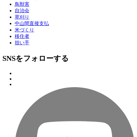
鳥獣害
自治会
草刈り
中山間直接支払
米づくり
移住者
担い手
SNSをフォローする