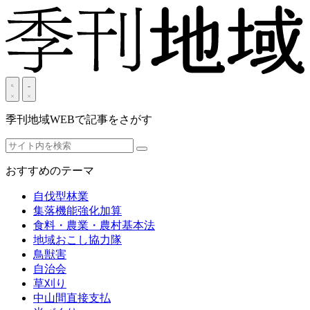
季刊地域WEBで記事をさがす
おすすめのテーマ
自伐型林業
集落機能強化加算
食料・農業・農村基本法
地域おこし協力隊
鳥獣害
自治会
草刈り
中山間直接支払