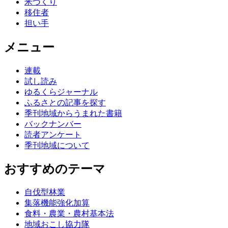
米づくり
移住者
担い手
メニュー
連載
試し読み
ゆるくらジャーナル
ふるさとの記事を探す
季刊地域からうまれた書籍
バックナンバー
読者アンケート
季刊地域について
おすすめのテーマ
自伐型林業
集落機能強化加算
食料・農業・農村基本法
地域おこし協力隊