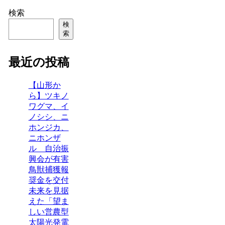
検索
検
索
最近の投稿
【山形か
ら】ツキノ
ワグマ、イ
ノシシ、ニ
ホンジカ、
ニホンザ
ル 自治振
興会が有害
鳥獣捕獲報
奨金を交付
未来を見据
えた「望ま
しい営農型
太陽光発電