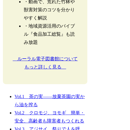
・動画で、荒れた竹林や
獣害対策のコツを分かり
やすく解説
・地域資源活用のバイブ
ル『食品加工総覧』も読
み放題
ルーラル電子図書館について
もっと詳しく見る
Vol.1
茶の実――放棄茶園の実か
ら油を搾る
Vol.2 クロモジ、ヨモギ 簡単・
安全、高齢者も障害者もつくれる
Vol.3 アジサイ 祭りで人を呼