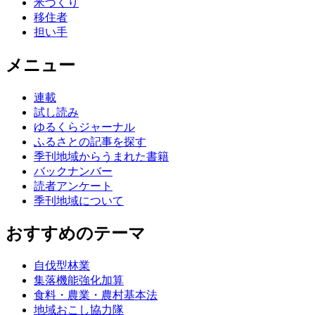
米づくり
移住者
担い手
メニュー
連載
試し読み
ゆるくらジャーナル
ふるさとの記事を探す
季刊地域からうまれた書籍
バックナンバー
読者アンケート
季刊地域について
おすすめのテーマ
自伐型林業
集落機能強化加算
食料・農業・農村基本法
地域おこし協力隊