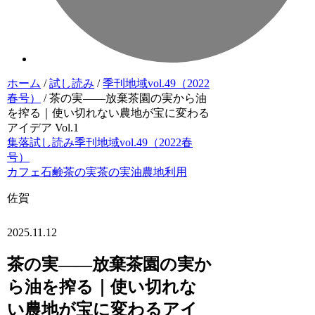
ホーム
/
試し読み
/
季刊地域vol.49（2022
春号）
/
茶の実――放棄茶園の実から油
を搾る｜使い切れない農地が宝に変わる
アイデア Vol.1
集落
試し読み
季刊地域vol.49（2022春
号）
カフェ
石鹸
茶の実
茶の実油
農地利用
佐賀
2025.11.12
茶の実――放棄茶園の実か
ら油を搾る｜使い切れな
い農地が宝に変わるアイ