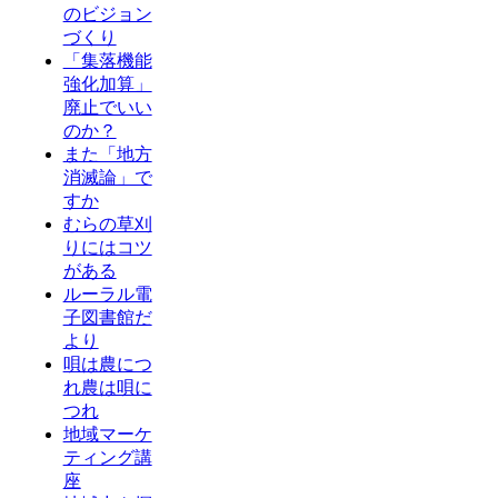
のビジョン
づくり
「集落機能
強化加算」
廃止でいい
のか？
また「地方
消滅論」で
すか
むらの草刈
りにはコツ
がある
ルーラル電
子図書館だ
より
唄は農につ
れ農は唄に
つれ
地域マーケ
ティング講
座