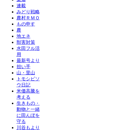
連載
みどり戦略
農村ＲＭＯ
もの申す
農
地エネ
獣害対策
水田フル活
用
最新号より
担い手
山・里山
トモシビソ
ウ日記
米価高騰を
考える
生きもの・
動物と一緒
に田んぼを
守る
川谷もより