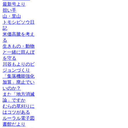
最新号より
担い手
山・里山
トモシビソウ日
記
米価高騰を考え
る
生きもの・動物
と一緒に田んぼ
を守る
川谷もよりのビ
ジョンづくり
「集落機能強化
加算」廃止でい
いのか？
また「地方消滅
論」ですか
むらの草刈りに
はコツがある
ルーラル電子図
書館だより