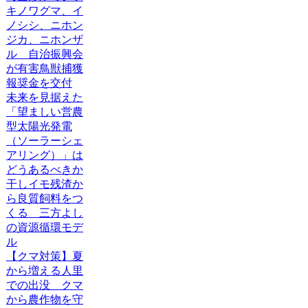
キノワグマ、イ
ノシシ、ニホン
ジカ、ニホンザ
ル 自治振興会
が有害鳥獣捕獲
報奨金を交付
未来を見据えた
「望ましい営農
型太陽光発電
（ソーラーシェ
アリング）」は
どうあるべきか
干しイモ残渣か
ら良質飼料をつ
くる 三方よし
の資源循環モデ
ル
【クマ対策】夏
から増える人里
での出没 クマ
から農作物を守