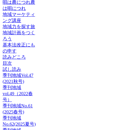
唄は農につれ農
は唄につれ
地域マーケティ
ング講座
地域力を探す旅
地域計画をつく
ろう
基本法改正にも
の申す
読みどころ
目次
試し読み
季刊地域Vol.47
(2021秋号)
季刊地域
vol.49（2022春
号）
季刊地域No.61
(2025春号)
季刊地域
No.62(2025夏号)