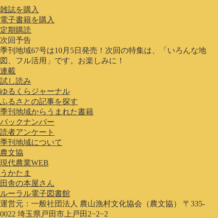
雑誌を購入
電子書籍を購入
定期購読
次回予告
季刊地域67号は10月5日発売！次回の特集は、「いろんな地
図、フル活用」です。お楽しみに！
連載
試し読み
ゆるくらジャーナル
ふるさとの記事を探す
季刊地域からうまれた書籍
バックナンバー
読者アンケート
季刊地域について
農文協
現代農業WEB
うかたま
田舎の本屋さん
ルーラル電子図書館
運営元：一般社団法人 農山漁村文化協会（農文協） 〒335-
0022 埼玉県戸田市上戸田2−2−2