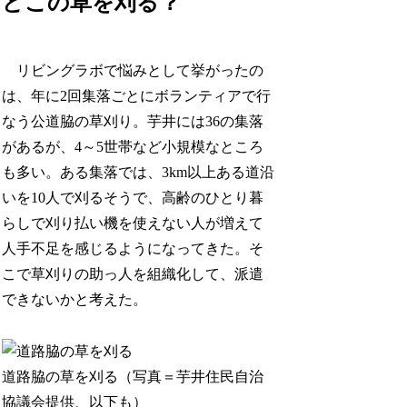
どこの草を刈る？
リビングラボで悩みとして挙がったの
は、年に2回集落ごとにボランティアで行
なう公道脇の草刈り。芋井には36の集落
があるが、4～5世帯など小規模なところ
も多い。ある集落では、3km以上ある道沿
いを10人で刈るそうで、高齢のひとり暮
らしで刈り払い機を使えない人が増えて
人手不足を感じるようになってきた。そ
こで草刈りの助っ人を組織化して、派遣
できないかと考えた。
道路脇の草を刈る（写真＝芋井住民自治
協議会提供、以下も）