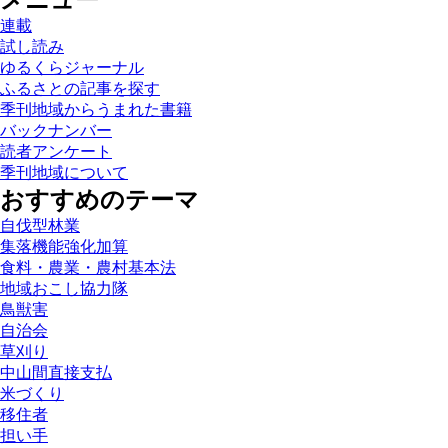
メニュー
連載
試し読み
ゆるくらジャーナル
ふるさとの記事を探す
季刊地域からうまれた書籍
バックナンバー
読者アンケート
季刊地域について
おすすめのテーマ
自伐型林業
集落機能強化加算
食料・農業・農村基本法
地域おこし協力隊
鳥獣害
自治会
草刈り
中山間直接支払
米づくり
移住者
担い手