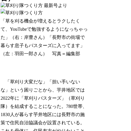
最新号より
「草を刈る機会が増えるとラクしたく
て、YouTubeで勉強するようになっちゃっ
た」（右：岸豊さん）「長野市の街場で
暮らす息子もバスターズに入ってます」
（左：羽田一郎さん） 写真＝編集部
「草刈り大変だな」「担い手いない
な」という困りごとから、芋井地区では
2022年に「草刈りバスターズ」（草刈り
隊）を結成することになった。780世帯、
1830人が暮らす芋井地区には長野市の施
策で住民自治協議会が設置されている。
これを母体に、住民有志がやりたいこと