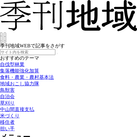
季刊地域WEBで記事をさがす
おすすめのテーマ
自伐型林業
集落機能強化加算
食料・農業・農村基本法
地域おこし協力隊
鳥獣害
自治会
草刈り
中山間直接支払
米づくり
移住者
担い手