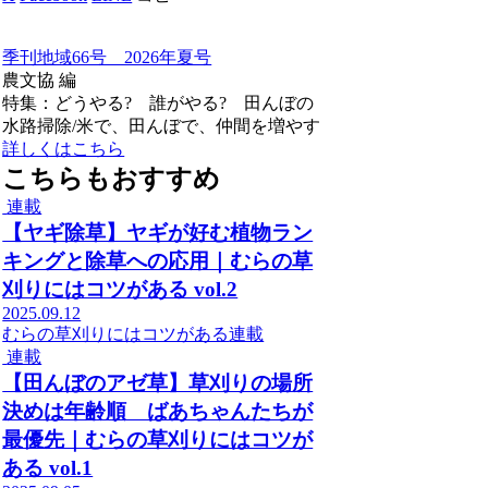
季刊地域66号 2026年夏号
農文協 編
特集：どうやる? 誰がやる? 田んぼの
水路掃除/米で、田んぼで、仲間を増やす
詳しくはこちら
こちらもおすすめ
連載
【ヤギ除草】ヤギが好む植物ラン
キングと除草への応用｜むらの草
刈りにはコツがある vol.2
2025.09.12
むらの草刈りにはコツがある
連載
連載
【田んぼのアゼ草】草刈りの場所
決めは年齢順 ばあちゃんたちが
最優先｜むらの草刈りにはコツが
ある vol.1