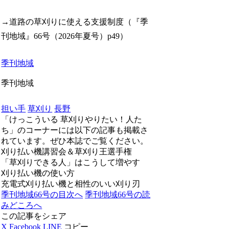
→道路の草刈りに使える支援制度（『季
刊地域』66号（2026年夏号）p49）
季刊地域
季刊地域
担い手
草刈り
長野
「
けっこういる 草刈りやりたい！人た
ち
」のコーナーには以下の記事も掲載さ
れています。ぜひ本誌でご覧ください。
刈り払い機講習会＆草刈り王選手権
「草刈りできる人」はこうして増やす
刈り払い機の使い方
充電式刈り払い機と相性のいい刈り刃
季刊地域66号の目次へ
季刊地域66号の読
みどころへ
この記事をシェア
X
Facebook
LINE
コピー