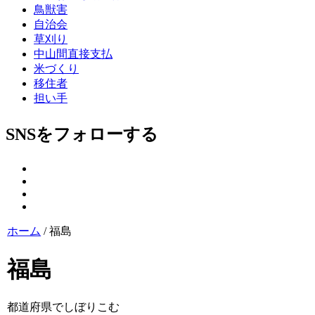
鳥獣害
自治会
草刈り
中山間直接支払
米づくり
移住者
担い手
SNSをフォローする
ホーム
/
福島
福島
都道府県でしぼりこむ