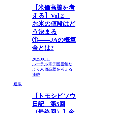
【米価高騰を考
える】Vol.2
お米の値段はど
う決まる
①――JAの概算
金とは?
2025.06.11
ルーラル電子図書館だ
より
米価高騰を考える
連載
連載
【トモシビソウ
日記 第5回
（最終回）】今