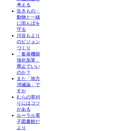
考える
生きもの・
動物と一緒
に田んぼを
守る
川谷もより
のビジョン
づくり
「集落機能
強化加算」
廃止でいい
のか？
また「地方
消滅論」で
すか
むらの草刈
りにはコツ
がある
ルーラル電
子図書館だ
より