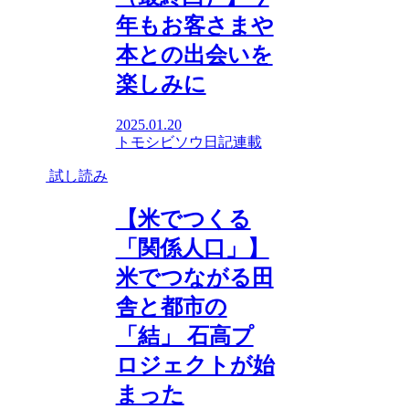
年もお客さまや
本との出会いを
楽しみに
2025.01.20
トモシビソウ日記
連載
試し読み
【米でつくる
「関係人口」】
米でつながる田
舎と都市の
「結」 石高プ
ロジェクトが始
まった