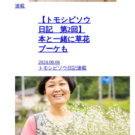
連載
【トモシビソウ
日記 第2回】
本と一緒に草花
ブーケも
2024.08.06
トモシビソウ日記
連載