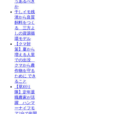
うあるべき
か
干しイモ残
渣から良質
飼料をつく
る 三方よ
しの資源循
環モデル
【クマ対
策】夏から
増える人里
での出没
クマから農
作物を守る
ために でき
ること
【草刈り
隊】定年退
職農家が活
躍 ハンマ
ーナイフモ
ア2台で年間