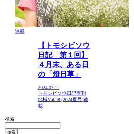
連載
【トモシビソウ
日記 第１回】
４月末、ある日
の「燈日草」
2024.07.11
トモシビソウ日記
季刊
地域Vol.58 (2024夏号)
連
載
検索
検索