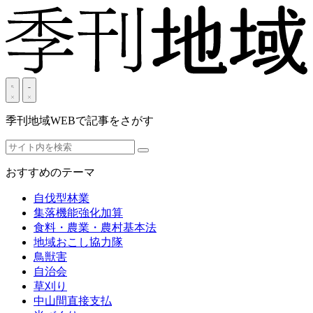
季刊地域WEBで記事をさがす
おすすめのテーマ
自伐型林業
集落機能強化加算
食料・農業・農村基本法
地域おこし協力隊
鳥獣害
自治会
草刈り
中山間直接支払