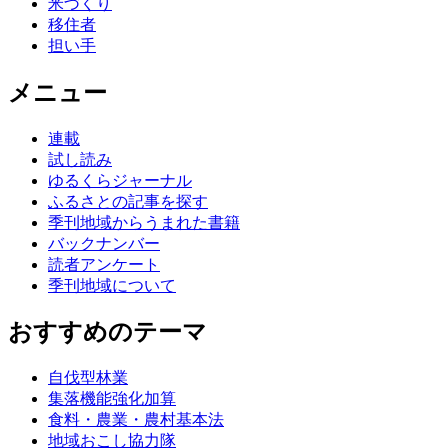
米づくり
移住者
担い手
メニュー
連載
試し読み
ゆるくらジャーナル
ふるさとの記事を探す
季刊地域からうまれた書籍
バックナンバー
読者アンケート
季刊地域について
おすすめのテーマ
自伐型林業
集落機能強化加算
食料・農業・農村基本法
地域おこし協力隊