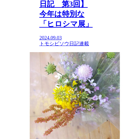
日記 第3回】
今年は特別な
「ヒロシマ展」
2024.09.03
トモシビソウ日記
連載