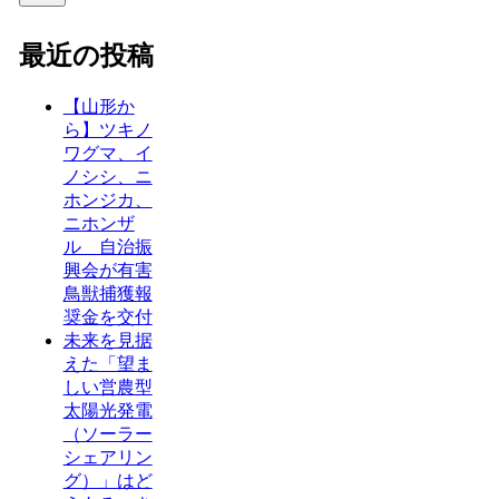
最近の投稿
【山形か
ら】ツキノ
ワグマ、イ
ノシシ、ニ
ホンジカ、
ニホンザ
ル 自治振
興会が有害
鳥獣捕獲報
奨金を交付
未来を見据
えた「望ま
しい営農型
太陽光発電
（ソーラー
シェアリン
グ）」はど