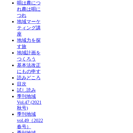
唄は農につ
れ農は唄に
つれ
地域マーケ
ティング講
座
地域力を探
す旅
地域計画を
つくろう
基本法改正
にもの申す
読みどころ
目次
試し読み
季刊地域
Vol.47 (2021
秋号)
季刊地域
vol.49（2022
春号）
季刊地域