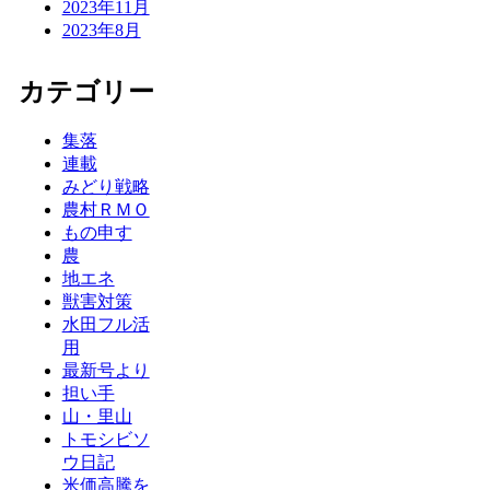
2023年11月
2023年8月
カテゴリー
集落
連載
みどり戦略
農村ＲＭＯ
もの申す
農
地エネ
獣害対策
水田フル活
用
最新号より
担い手
山・里山
トモシビソ
ウ日記
米価高騰を