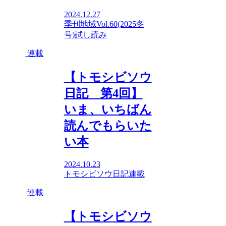
2024.12.27
季刊地域Vol.60(2025冬
号)
試し読み
連載
【トモシビソウ
日記 第4回】
いま、いちばん
読んでもらいた
い本
2024.10.23
トモシビソウ日記
連載
連載
【トモシビソウ