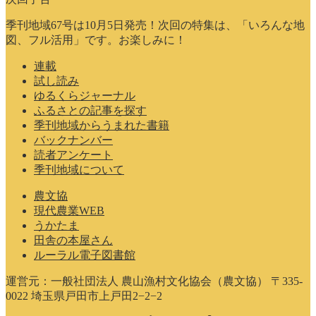
季刊地域67号は10月5日発売！次回の特集は、「いろんな地
図、フル活用」です。お楽しみに！
連載
試し読み
ゆるくらジャーナル
ふるさとの記事を探す
季刊地域からうまれた書籍
バックナンバー
読者アンケート
季刊地域について
農文協
現代農業WEB
うかたま
田舎の本屋さん
ルーラル電子図書館
運営元：一般社団法人 農山漁村文化協会（農文協） 〒335-
0022 埼玉県戸田市上戸田2−2−2