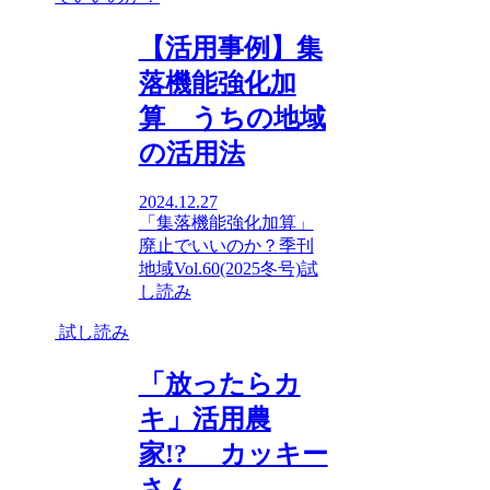
【活用事例】集
落機能強化加
算 うちの地域
の活用法
2024.12.27
「集落機能強化加算」
廃止でいいのか？
季刊
地域Vol.60(2025冬号)
試
し読み
試し読み
「放ったらカ
キ」活用農
家!? カッキー
さん