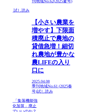
刊地域No.62(2025夏号)
試し読み
【小さい農業を
増やす】下限面
積廃止で農地の
貸借急増！細切
れ農地が豊かな
農LIFEの入り
口に
2025.04.08
季刊地域No.61 (2025春
号)
試し読み
「集落機能強
化加算」廃止
でいいのか？