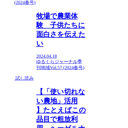
(2024春号)
牧場で農業体
験 子供たちに
面白さを伝えた
い
2024.04.18
ゆるくらジャーナル
季
刊地域Vol.57 (2024春号)
試し読み
【「使い切れな
い農地」活用
】たとえばこの
品目で粗放利