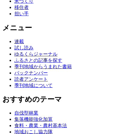
米づくり
移住者
担い手
メニュー
連載
試し読み
ゆるくらジャーナル
ふるさとの記事を探す
季刊地域からうまれた書籍
バックナンバー
読者アンケート
季刊地域について
おすすめのテーマ
自伐型林業
集落機能強化加算
食料・農業・農村基本法
地域おこし協力隊