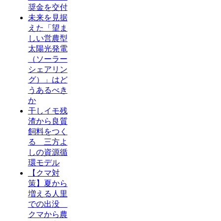
奨金を交付
未来を見据
えた「望ま
しい営農型
太陽光発電
（ソーラー
シェアリン
グ）」はど
うあるべき
か
干しイモ残
渣から良質
飼料をつく
る 三方よ
しの資源循
環モデル
【クマ対
策】夏から
増える人里
での出没
クマから農