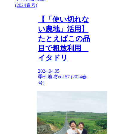
(2024春号)
【「使い切れな
い農地」活用】
たとえばこの品
目で粗放利用
イタドリ
2024.04.05
季刊地域Vol.57 (2024春
号)