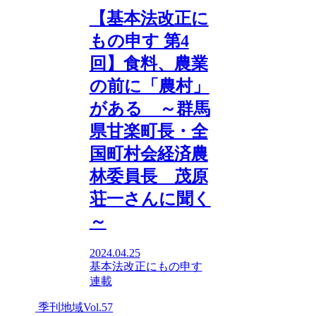
【基本法改正に
もの申す 第4
回】食料、農業
の前に「農村」
がある ～群馬
県甘楽町長・全
国町村会経済農
林委員長 茂原
荘一さんに聞く
～
2024.04.25
基本法改正にもの申す
連載
季刊地域Vol.57