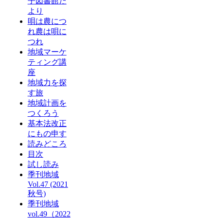
子図書館だ
より
唄は農につ
れ農は唄に
つれ
地域マーケ
ティング講
座
地域力を探
す旅
地域計画を
つくろう
基本法改正
にもの申す
読みどころ
目次
試し読み
季刊地域
Vol.47 (2021
秋号)
季刊地域
vol.49（2022