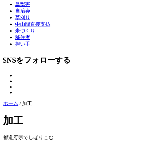
鳥獣害
自治会
草刈り
中山間直接支払
米づくり
移住者
担い手
SNSをフォローする
ホーム
/
加工
加工
都道府県でしぼりこむ