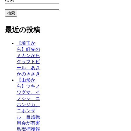
検索
検索
最近の投稿
【埼玉か
ら】軒先の
ミカンから
クラフトビ
ール あさ
かのきさき
【山形か
ら】ツキノ
ワグマ、イ
ノシシ、ニ
ホンジカ、
ニホンザ
ル 自治振
興会が有害
鳥獣捕獲報