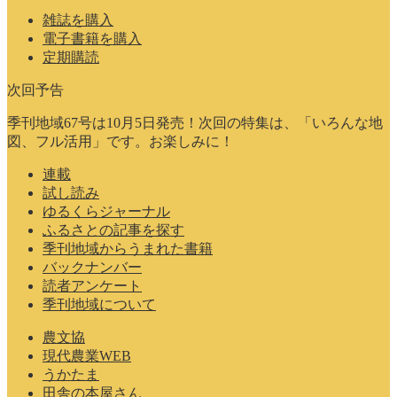
雑誌を購入
電子書籍を購入
定期購読
次回予告
季刊地域67号は10月5日発売！次回の特集は、「いろんな地
図、フル活用」です。お楽しみに！
連載
試し読み
ゆるくらジャーナル
ふるさとの記事を探す
季刊地域からうまれた書籍
バックナンバー
読者アンケート
季刊地域について
農文協
現代農業WEB
うかたま
田舎の本屋さん