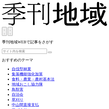
季刊地域WEBで記事をさがす
おすすめのテーマ
自伐型林業
集落機能強化加算
食料・農業・農村基本法
地域おこし協力隊
鳥獣害
自治会
草刈り
中山間直接支払