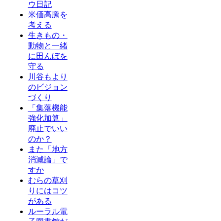
ウ日記
米価高騰を
考える
生きもの・
動物と一緒
に田んぼを
守る
川谷もより
のビジョン
づくり
「集落機能
強化加算」
廃止でいい
のか？
また「地方
消滅論」で
すか
むらの草刈
りにはコツ
がある
ルーラル電